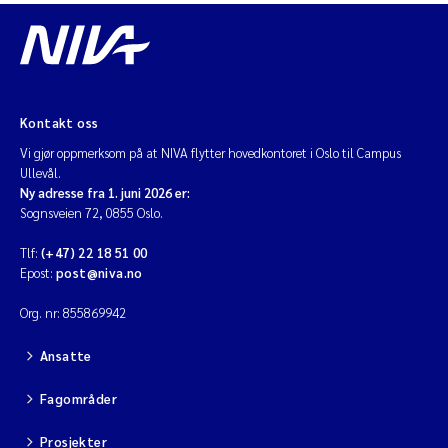
Kontakt oss
Vi gjør oppmerksom på at NIVA flytter hovedkontoret i Oslo til Campus
Ullevål.
Ny adresse fra 1. juni 2026 er:
Sognsveien 72, 0855 Oslo.
Tlf:
(+47) 22 18 51 00
Epost:
post@niva.no
Org. nr: 855869942
Ansatte
Fagområder
Prosjekter