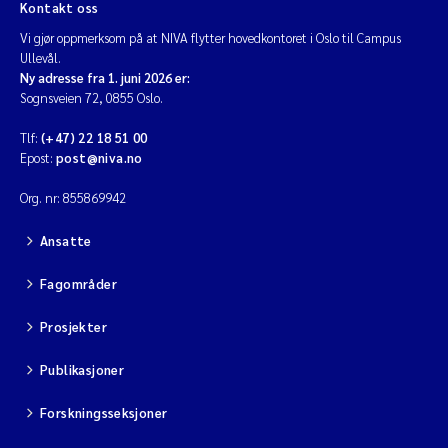
Kontakt oss
Vi gjør oppmerksom på at NIVA flytter hovedkontoret i Oslo til Campus
Ullevål.
Ny adresse fra 1. juni 2026 er:
Sognsveien 72, 0855 Oslo.
Tlf:
(+47) 22 18 51 00
Epost:
post@niva.no
Org. nr: 855869942
Ansatte
Fagområder
Prosjekter
Publikasjoner
Forskningsseksjoner