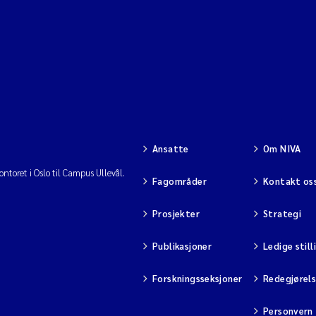
Ansatte
Om NIVA
ntoret i Oslo til Campus Ullevål.
Fagområder
Kontakt os
Prosjekter
Strategi
Publikasjoner
Ledige still
Forskningsseksjoner
Redegjørel
Personvern