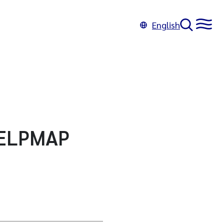
English
 KELPMAP