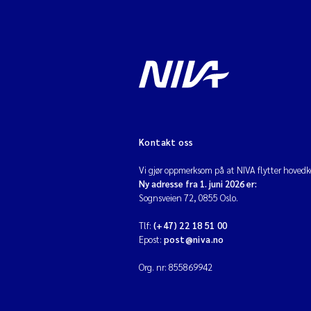
Kontakt oss
Vi gjør oppmerksom på at NIVA flytter hovedko
Ny adresse fra 1. juni 2026 er:
Sognsveien 72, 0855 Oslo.
Tlf:
(+47) 22 18 51 00
Epost:
post@niva.no
Org. nr: 855869942