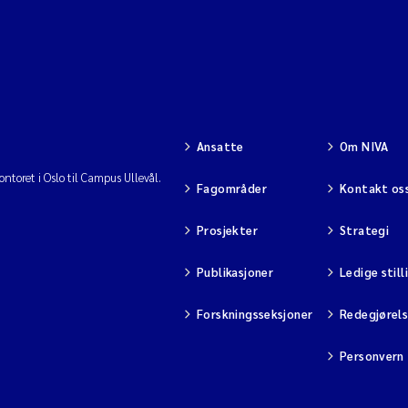
Ansatte
Om NIVA
ntoret i Oslo til Campus Ullevål.
Fagområder
Kontakt os
Prosjekter
Strategi
Publikasjoner
Ledige still
Forskningsseksjoner
Redegjørel
Personvern