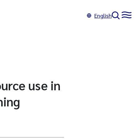
English
ource use in
ming