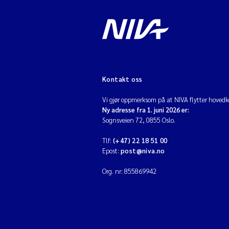
Kontakt oss
Vi gjør oppmerksom på at NIVA flytter hovedko
Ny adresse fra 1. juni 2026 er:
Sognsveien 72, 0855 Oslo.
Tlf:
(+47) 22 18 51 00
Epost:
post@niva.no
Org. nr: 855869942