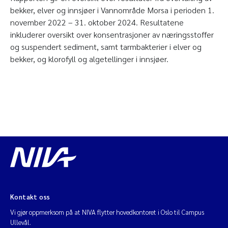
bekker, elver og innsjøer i Vannområde Morsa i perioden 1.
november 2022 – 31. oktober 2024. Resultatene
inkluderer oversikt over konsentrasjoner av næringsstoffer
og suspendert sediment, samt tarmbakterier i elver og
bekker, og klorofyll og algetellinger i innsjøer.
Kontakt oss
Vi gjør oppmerksom på at NIVA flytter hovedkontoret i Oslo til Campus
Ullevål.