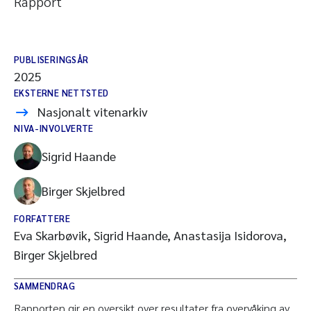
Rapport
PUBLISERINGSÅR
2025
EKSTERNE NETTSTED
Nasjonalt vitenarkiv
NIVA-INVOLVERTE
Sigrid Haande
Birger Skjelbred
FORFATTERE
Eva Skarbøvik, Sigrid Haande, Anastasija Isidorova,
Birger Skjelbred
SAMMENDRAG
Rapporten gir en oversikt over resultater fra overvåking av