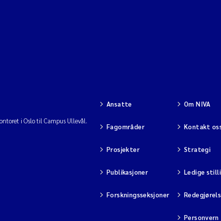
Ansatte
Om NIVA
ntoret i Oslo til Campus Ullevål.
Fagområder
Kontakt os
Prosjekter
Strategi
Publikasjoner
Ledige still
Forskningsseksjoner
Redegjørel
Personvern