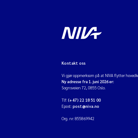
Kontakt oss
Vi gjør oppmerksom på at NIVA flytter hovedko
Ny adresse fra 1. juni 2026 er:
Sognsveien 72, 0855 Oslo.
Tlf:
(+47) 22 18 51 00
Epost:
post@niva.no
Org. nr: 855869942