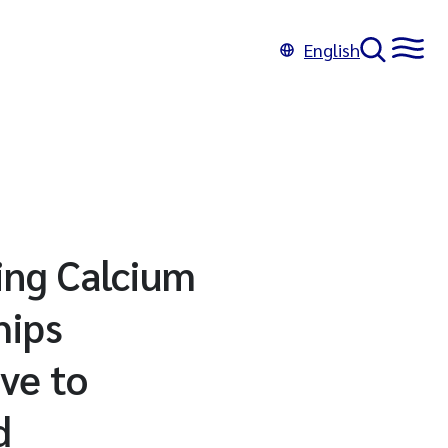
English
ing Calcium
hips
ve to
d