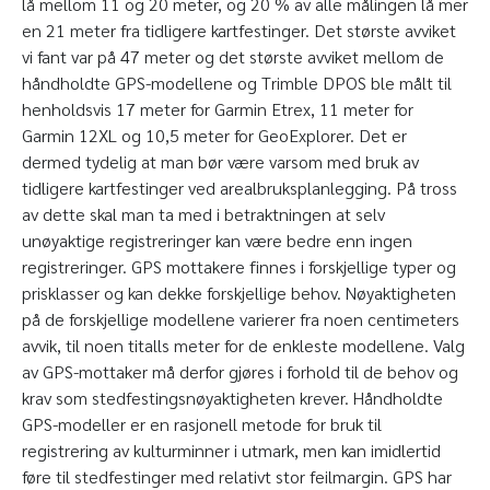
lå mellom 11 og 20 meter, og 20 % av alle målingen lå mer
en 21 meter fra tidligere kartfestinger. Det største avviket
vi fant var på 47 meter og det største avviket mellom de
håndholdte GPS-modellene og Trimble DPOS ble målt til
henholdsvis 17 meter for Garmin Etrex, 11 meter for
Garmin 12XL og 10,5 meter for GeoExplorer. Det er
dermed tydelig at man bør være varsom med bruk av
tidligere kartfestinger ved arealbruksplanlegging. På tross
av dette skal man ta med i betraktningen at selv
unøyaktige registreringer kan være bedre enn ingen
registreringer. GPS mottakere finnes i forskjellige typer og
prisklasser og kan dekke forskjellige behov. Nøyaktigheten
på de forskjellige modellene varierer fra noen centimeters
avvik, til noen titalls meter for de enkleste modellene. Valg
av GPS-mottaker må derfor gjøres i forhold til de behov og
krav som stedfestingsnøyaktigheten krever. Håndholdte
GPS-modeller er en rasjonell metode for bruk til
registrering av kulturminner i utmark, men kan imidlertid
føre til stedfestinger med relativt stor feilmargin. GPS har