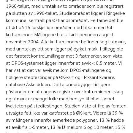
1960-tallet, med unntak av to områder som ble registrert
på slutten av 1990-tallet. Studieområdet ligger i Ringerike
kommune, sentralt på Østlandsområdet. Feltarbeidet ble
utført på 15 forskjellige områder med til sammen 54
kulturminner. Målingene ble utført i perioden august -
november 2004. Alle kulturminnene befinner seg i utmark,
med unntak av ett som ligger på dyrket mark. I tillegg ble
det foretatt kontrollmålinger mot 3 fastmerker, som viste
at DPOS-systemet ligger innenfor et avvik < 0,5 meter. Vi
har vist at det var avvik mellom DPOS-målingene og
tidligere stedfestinger på ØK-kart og i Riksantikvarens
database Askeladden. Dette underbygger tidligere
påstander om at dagens registre over kulturminner i skog
og utmark er mangelfulle med hensyn til blant annet
kvaliteten på stedfestingen. Studien viste at fire av femten
utvalgte felt ikke var kartfestet på ØK-kart. Videre lå 39 %
av målingene innenfor avmerkede polygoner, 13 % hadde
et avvik fra 1-5meter, 13 % lå mellom 6 og 10 meter, 15 %