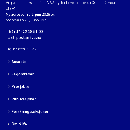
Vi gjør oppmerksom på at NIVA flytter hovedkontoret i Oslo til Campus
Ullevål.
Ny adresse fra 1. juni 2026 er:
Sognsveien 72, 0855 Oslo.
Tlf:
(+47) 22 18 51 00
Epost:
post@niva.no
Org. nr: 855869942
Ansatte
Fagområder
Prosjekter
Publikasjoner
Forskningsseksjoner
Om NIVA