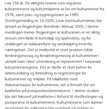
i vel 150 år. De viktigste lovene som regulerer
kulturminnene og kulturmiljøene er lov om kulturminner fra
1978, samt plan- og bygningsloven av 1985.
Stortingsmelding nr. 16-2005, Leve med kulturminner, ble
lansert av Regjeringen Bondevik i februar 2005. I denne
meldingen mener Regjeringen at kulturarven er en viktig
ressurs som kilde til kunnskap og opplevelse, og for
utviklingen av lokalsamfunn og verdiskaping innenfor
næringslivet. Det er imidlertid et stort problem både
forskningsmessig og forvaltningsmessig at kulturminner i
utmark bare i liten utstrekning er representert i nasjonale
kulturminneregistre. Det er derfor et stort behov for
videreutvikling og forbedring av registreringer for
kulturminner og -miljøer. På lokaliteter med
dokumentasjon for kulturminner, vet vi fortsatt lite om
kvaliteten på posisjonsbestemmelsene. I denne studien
ble det fokusert på kvaliteten i forhold til stedfestingen og
posisjonene til kulturminnene. Kulturminnene som danner
grunnlaget for målingene ble registrert på slutten av