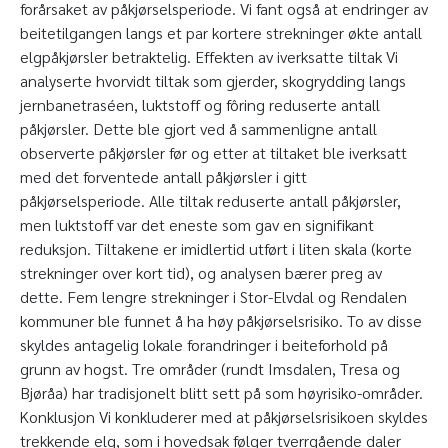
forårsaket av påkjørselsperiode. Vi fant også at endringer av
beitetilgangen langs et par kortere strekninger økte antall
elgpåkjørsler betraktelig. Effekten av iverksatte tiltak Vi
analyserte hvorvidt tiltak som gjerder, skogrydding langs
jernbanetraséen, luktstoff og fôring reduserte antall
påkjørsler. Dette ble gjort ved å sammenligne antall
observerte påkjørsler før og etter at tiltaket ble iverksatt
med det forventede antall påkjørsler i gitt
påkjørselsperiode. Alle tiltak reduserte antall påkjørsler,
men luktstoff var det eneste som gav en signifikant
reduksjon. Tiltakene er imidlertid utført i liten skala (korte
strekninger over kort tid), og analysen bærer preg av
dette. Fem lengre strekninger i Stor-Elvdal og Rendalen
kommuner ble funnet å ha høy påkjørselsrisiko. To av disse
skyldes antagelig lokale forandringer i beiteforhold på
grunn av hogst. Tre områder (rundt Imsdalen, Tresa og
Bjøråa) har tradisjonelt blitt sett på som høyrisiko-områder.
Konklusjon Vi konkluderer med at påkjørselsrisikoen skyldes
trekkende elg, som i hovedsak følger tverrgående daler