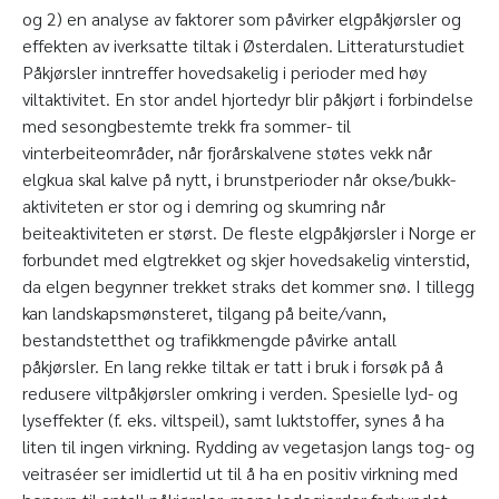
og 2) en analyse av faktorer som påvirker elgpåkjørsler og
effekten av iverksatte tiltak i Østerdalen. Litteraturstudiet
Påkjørsler inntreffer hovedsakelig i perioder med høy
viltaktivitet. En stor andel hjortedyr blir påkjørt i forbindelse
med sesongbestemte trekk fra sommer- til
vinterbeiteområder, når fjorårskalvene støtes vekk når
elgkua skal kalve på nytt, i brunstperioder når okse/bukk-
aktiviteten er stor og i demring og skumring når
beiteaktiviteten er størst. De fleste elgpåkjørsler i Norge er
forbundet med elgtrekket og skjer hovedsakelig vinterstid,
da elgen begynner trekket straks det kommer snø. I tillegg
kan landskapsmønsteret, tilgang på beite/vann,
bestandstetthet og trafikkmengde påvirke antall
påkjørsler. En lang rekke tiltak er tatt i bruk i forsøk på å
redusere viltpåkjørsler omkring i verden. Spesielle lyd- og
lyseffekter (f. eks. viltspeil), samt luktstoffer, synes å ha
liten til ingen virkning. Rydding av vegetasjon langs tog- og
veitraséer ser imidlertid ut til å ha en positiv virkning med