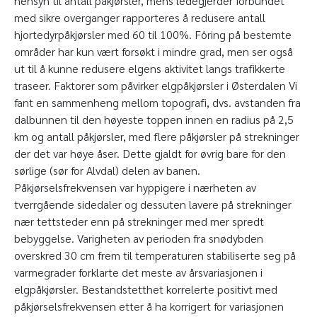
hensyn til antall påkjørsler, mens ledegjerder forbundet
med sikre overganger rapporteres å redusere antall
hjortedyrpåkjørsler med 60 til 100%. Fôring på bestemte
områder har kun vært forsøkt i mindre grad, men ser også
ut til å kunne redusere elgens aktivitet langs trafikkerte
traseer. Faktorer som påvirker elgpåkjørsler i Østerdalen Vi
fant en sammenheng mellom topografi, dvs. avstanden fra
dalbunnen til den høyeste toppen innen en radius på 2,5
km og antall påkjørsler, med flere påkjørsler på strekninger
der det var høye åser. Dette gjaldt for øvrig bare for den
sørlige (sør for Alvdal) delen av banen.
Påkjørselsfrekvensen var hyppigere i nærheten av
tverrgående sidedaler og dessuten lavere på strekninger
nær tettsteder enn på strekninger med mer spredt
bebyggelse. Varigheten av perioden fra snødybden
overskred 30 cm frem til temperaturen stabiliserte seg på
varmegrader forklarte det meste av årsvariasjonen i
elgpåkjørsler. Bestandstetthet korrelerte positivt med
påkjørselsfrekvensen etter å ha korrigert for variasjonen