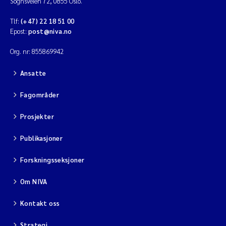
Sognsveien 72, 0855 Oslo.
Tlf:
(+47) 22 18 51 00
Epost:
post@niva.no
Org. nr: 855869942
Ansatte
Fagområder
Prosjekter
Publikasjoner
Forskningsseksjoner
Om NIVA
Kontakt oss
Strategi