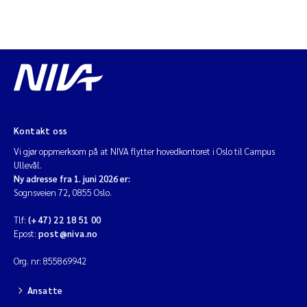
Kontakt oss
Vi gjør oppmerksom på at NIVA flytter hovedkontoret i Oslo til Campus
Ullevål.
Ny adresse fra 1. juni 2026 er:
Sognsveien 72, 0855 Oslo.
Tlf:
(+47) 22 18 51 00
Epost:
post@niva.no
Org. nr: 855869942
Ansatte