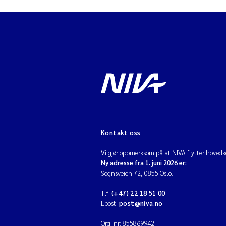
Kontakt oss
Vi gjør oppmerksom på at NIVA flytter hovedko
Ny adresse fra 1. juni 2026 er:
Sognsveien 72, 0855 Oslo.
Tlf:
(+47) 22 18 51 00
Epost:
post@niva.no
Org. nr: 855869942