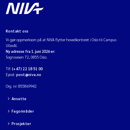
Kontakt oss
Vi gjør oppmerksom på at NIVA flytter hovedkontoret i Oslo til Campus
Ullevål.
Ny adresse fra 1. juni 2026 er:
Sognsveien 72, 0855 Oslo.
Tlf:
(+47) 22 18 51 00
Epost:
post@niva.no
Org. nr: 855869942
Ansatte
Fagområder
Prosjekter