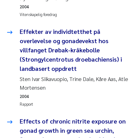
Pierre Franqois Jaccard
2004
Vitenskapelig foredrag
Richard Garth James Bellerby
Effekter av individtetthet på
Asle Økelsrud
overlevelse og gonadevekst hos
villfanget Drøbak-kråkebolle
Bjørnar Andre Beylich
(Strongylcentrotus droebachiensis) i
Ashenafi Seifu Gragne
landbasert oppdrett
Sten Ivar Siikavuopio, Trine Dale, Kåre Aas, Atle
Vladyslava Hostyeva
Mortensen
2004
Odd Arne Segtnan Skogan
Rapport
Ana Margarida Pinto Costa
Effects of chronic nitrite exposure on
Espen Lund
gonad growth in green sea urchin,