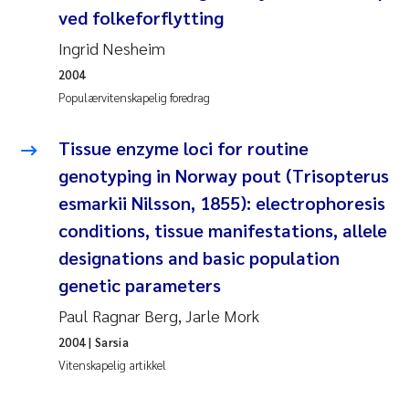
Veronica Sæther Eftevåg
ved folkeforflytting
Ingrid Nesheim
Valentina Elena Tartiu
2004
Tânia Cristina Gomes
Populærvitenskapelig foredrag
Susan Skogtvedt Røed
Tissue enzyme loci for routine
genotyping in Norway pout (Trisopterus
Belinda Valdecanas
esmarkii Nilsson, 1855): electrophoresis
conditions, tissue manifestations, allele
Elianne Dunthorn Egge
designations and basic population
genetic parameters
Elisabeth Lie
Paul Ragnar Berg, Jarle Mork
Froukje Maria Platjouw
2004
| Sarsia
Vitenskapelig artikkel
Jan-Erik Thrane