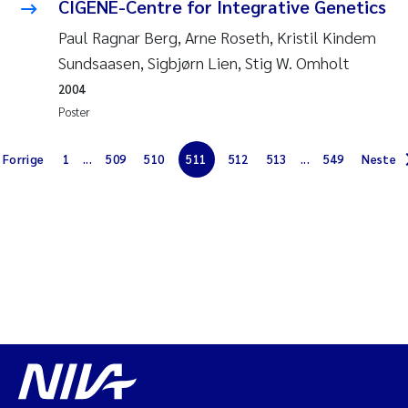
CIGENE-Centre for Integrative Genetics
Jens Vedal
Paul Ragnar Berg, Arne Roseth, Kristil Kindem
Louise Valestrand
Sundsaasen, Sigbjørn Lien, Stig W. Omholt
2004
Maria Thérése Hultman
Poster
Peter Stig Hansen
Forrige
1
...
509
510
511
512
513
...
549
Neste
Jannicke Moe
Ana Catarina Almeida
Adam David Lillicrap
Erik Höglund
Debhasish Bhakta