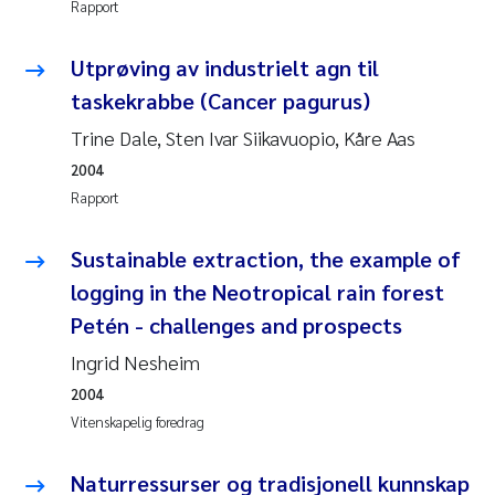
Rapport
Susanne Claudia Schneider
Utprøving av industrielt agn til
taskekrabbe (Cancer pagurus)
Sabine Marty
Trine Dale, Sten Ivar Siikavuopio, Kåre Aas
Elisabeth Støhle Rødland
2004
Rapport
Marit Villø
Sustainable extraction, the example of
Jonny Beyer
logging in the Neotropical rain forest
Petén - challenges and prospects
Nathalie Marquesin-Risbakk
Ingrid Nesheim
Synne Authén Andresen
2004
Vitenskapelig foredrag
Sophie Mentzel
Naturressurser og tradisjonell kunnskap