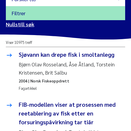
Filtrer
2026
Nullstill søk
Vanja Alling
2025
Viser 10975 treff
Yan Lin
2024
Sjøvann kan drepe fisk i smoltanlegg
Kristina Øie Kvile
2023
Bjørn Olav Rosseland, Åse Åtland, Torstein
Kristensen, Brit Salbu
Areti Balkoni
2022
2004
| Norsk Fiskeoppdrett
Fagartikkel
Marianne Stave Sekkenes
2021
Nullstill
FIB-modellen viser at prosessen med
Charles Patrick Lavin
2020
reetablering av fisk etter en
Nullstill
forsuringspåvirkning tar tiår
Eirin Aasland
2019