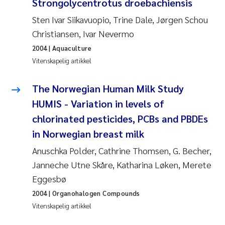
Strongolycentrotus droebachiensis
Anastasia Georgantzopoulou
Sten Ivar Siikavuopio, Trine Dale, Jørgen Schou
Christiansen, Ivar Nevermo
Roar Brænden
2004
| Aquaculture
Vitenskapelig artikkel
Merete Schøyen
The Norwegian Human Milk Study
Camilla With Fagerli
HUMIS - Variation in levels of
Lena Haugland Moen
chlorinated pesticides, PCBs and PBDEs
in Norwegian breast milk
Medyan Esam Ghareeb
Anuschka Polder, Cathrine Thomsen, G. Becher,
Janneche Utne Skåre, Katharina Løken, Merete
Prem Chand
Eggesbø
Thorjørn Larssen
2004
| Organohalogen Compounds
Vitenskapelig artikkel
Kasper Hancke