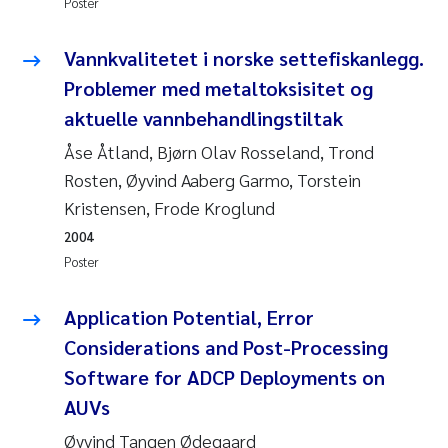
Caroline Enge
Poster
Hans Nicolai Adam
Vannkvalitetet i norske settefiskanlegg.
Problemer med metaltoksisitet og
Mari Moren
aktuelle vannbehandlingstiltak
Åse Åtland, Bjørn Olav Rosseland, Trond
Helene Frigstad
Rosten, Øyvind Aaberg Garmo, Torstein
Paula Brighytte Ocampo Ramon
Kristensen, Frode Kroglund
2004
Liv Bente Skancke
Poster
Maeve McGovern
Application Potential, Error
Considerations and Post-Processing
Erling Aarhus Bratsberg
Software for ADCP Deployments on
AUVs
Heleen de Wit
Øyvind Tangen Ødegaard