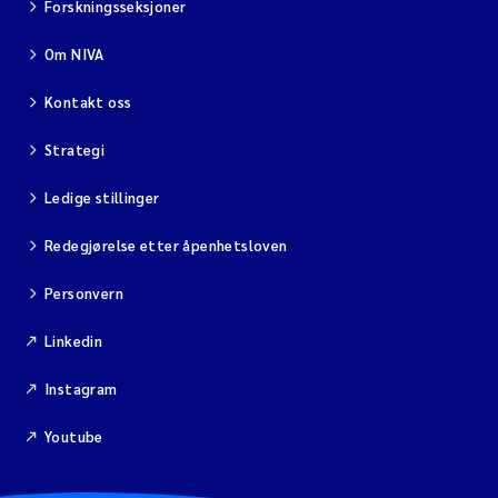
Forskningsseksjoner
Diya Chakravorty
Om NIVA
Leah Amber Jackson-Blake
Kontakt oss
Strategi
Cathrine Brecke Gundersen
Ledige stillinger
Marc Anglès d'Auriac
Redegjørelse etter åpenhetsloven
Anders Gjørwad Hagen
Personvern
Saskia Trubbach
Linkedin
Andreas Ballot
Instagram
Youtube
Jonas Persson
Camilla H C Hagman