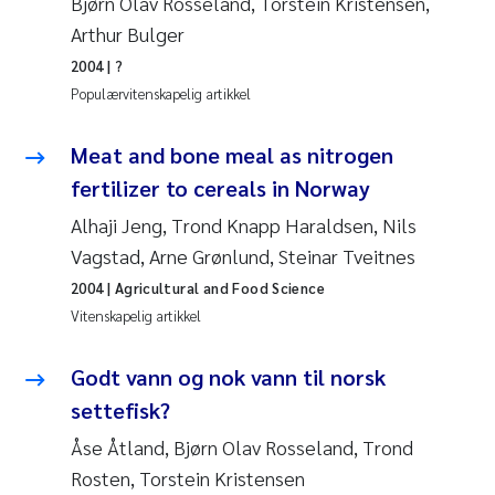
Bjørn Olav Rosseland, Torstein Kristensen,
Andy Stock
2018
Arthur Bulger
2004
| ?
Julia Szulecka
2017
Populærvitenskapelig artikkel
Aase Jeanette Kvanneid
2016
Meat and bone meal as nitrogen
fertilizer to cereals in Norway
Ellen Johannesen
2015
Alhaji Jeng, Trond Knapp Haraldsen, Nils
Steen Wilhelm Knudsen
2014
Vagstad, Arne Grønlund, Steinar Tveitnes
2004
| Agricultural and Food Science
Paul Ragnar Berg
2013
Vitenskapelig artikkel
Sindre Langaas
2012
Godt vann og nok vann til norsk
settefisk?
Øyvind Kaste
2011
Åse Åtland, Bjørn Olav Rosseland, Trond
Christian Vogelsang
2010
Rosten, Torstein Kristensen