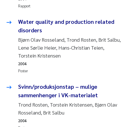
Rapport
Juan Carlos Farias Pardo
Water quality and production related
Chiara Consolaro
disorders
Bjørn Olav Rosseland, Trond Rosten, Brit Salbu,
Frode Sundnes
Lene Sørlie Heier, Hans-Christian Teien,
Andrew Luke King
Torstein Kristensen
2004
Ian Allan
Poster
Bert van Bavel
Svinn/produksjonstap – mulige
sammenhenger i VK-materialet
Marianne Mosberg
Trond Rosten, Torstein Kristensen, Bjørn Olav
Rosseland, Brit Salbu
Kathinka Fürst
2004