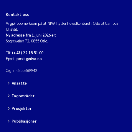
Jarle Håvardstun
Kontakt oss
James Edward Sample
Vi gjør oppmerksom på at NIVA flytter hovedkontoret i Oslo til Campus
Ullevål.
Ny adresse fra 1. juni 2026 er:
Rita Næss
Sognsveien 72, 0855 Oslo.
Tlf:
(+47) 22 18 51 00
Øyvind Tangen Ødegaard
Epost:
post@niva.no
Inga Fløisand
Org. nr: 855869942
Solrun Figenschau Skjellum
Ansatte
Fagområder
Marijana Stenrud Brkljacic
Prosjekter
Ailbhe Lisette Macken
Publikasjoner
Anders Ruus