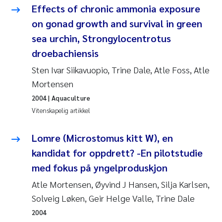
Effects of chronic ammonia exposure
Svetlana Pakhomova
on gonad growth and survival in green
sea urchin, Strongylocentrotus
Li Xie
droebachiensis
Susanne Jøntvedt Jørgensen
Sten Ivar Siikavuopio, Trine Dale, Atle Foss, Atle
Mortensen
André Staalstrøm
2004
| Aquaculture
Vitenskapelig artikkel
Uta Brandt
Lomre (Microstomus kitt W), en
Samantha Goncalves Prat
kandidat for oppdrett? -En pilotstudie
med fokus på yngelproduskjon
Knut Erik Tollefsen
Atle Mortensen, Øyvind J Hansen, Silja Karlsen,
Sigrid Haande
Solveig Løken, Geir Helge Valle, Trine Dale
2004
Johnny Håll