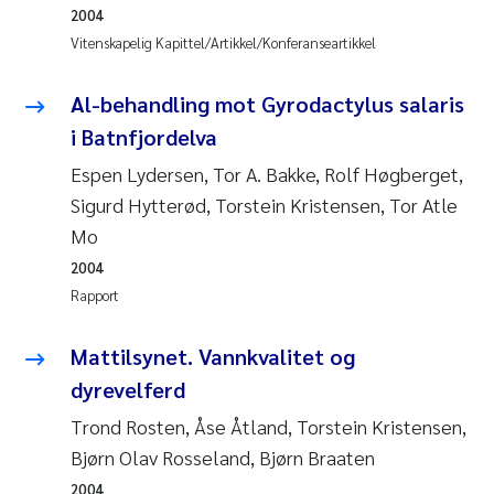
2004
Rolf David Vogt
2009
Vitenskapelig Kapittel/Artikkel/Konferanseartikkel
Marta Moyano
2008
Al-behandling mot Gyrodactylus salaris
i Batnfjordelva
Sandra Stadniczenko Gran
2007
Espen Lydersen, Tor A. Bakke, Rolf Høgberget,
Anette Engesmo
Sigurd Hytterød, Torstein Kristensen, Tor Atle
2006
Mo
Maximilian Nawrath
2005
2004
Rapport
Emmy Falk Nøklebye
Mattilsynet. Vannkvalitet og
Kathrine Ivsett Johnsen
dyrevelferd
Trond Rosten, Åse Åtland, Torstein Kristensen,
Line Johanne Barkved
Bjørn Olav Rosseland, Bjørn Braaten
Pawel Krzeminski
2004