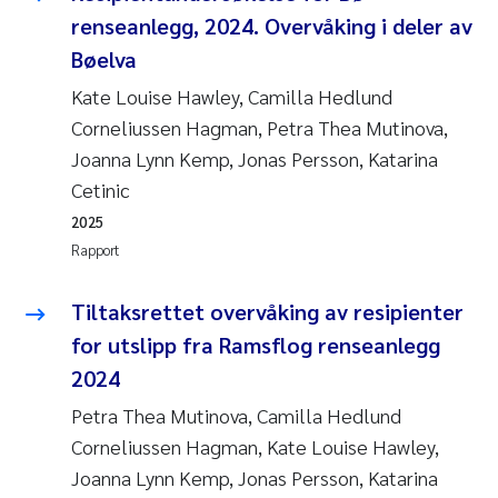
Pierre Franqois Jaccard
renseanlegg, 2024. Overvåking i deler av
Bøelva
Richard Garth James Bellerby
Kate Louise Hawley, Camilla Hedlund
Corneliussen Hagman, Petra Thea Mutinova,
Asle Økelsrud
Joanna Lynn Kemp, Jonas Persson, Katarina
Bjørnar Andre Beylich
Cetinic
2025
Ashenafi Seifu Gragne
Rapport
Vladyslava Hostyeva
Tiltaksrettet overvåking av resipienter
for utslipp fra Ramsflog renseanlegg
Odd Arne Segtnan Skogan
2024
Ana Margarida Pinto Costa
Petra Thea Mutinova, Camilla Hedlund
Corneliussen Hagman, Kate Louise Hawley,
Espen Lund
Joanna Lynn Kemp, Jonas Persson, Katarina