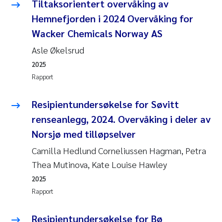
Caroline Enge
Tiltaksorientert overvåking av
Hemnefjorden i 2024 Overvåking for
Hans Nicolai Adam
Wacker Chemicals Norway AS
Asle Økelsrud
Mari Moren
2025
Helene Frigstad
Rapport
Paula Brighytte Ocampo Ramon
Resipientundersøkelse for Søvitt
renseanlegg, 2024. Overvåking i deler av
Liv Bente Skancke
Norsjø med tilløpselver
Camilla Hedlund Corneliussen Hagman, Petra
Maeve McGovern
Thea Mutinova, Kate Louise Hawley
Erling Aarhus Bratsberg
2025
Rapport
Heleen de Wit
Resipientundersøkelse for Bø