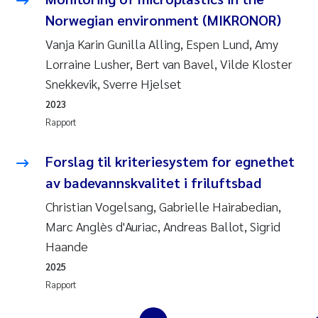
Jens Vedal
Norwegian environment (MIKRONOR)
Vanja Karin Gunilla Alling, Espen Lund, Amy
Louise Valestrand
Lorraine Lusher, Bert van Bavel, Vilde Kloster
Snekkevik, Sverre Hjelset
Maria Thérése Hultman
2023
Peter Stig Hansen
Rapport
Jannicke Moe
Forslag til kriteriesystem for egnethet
av badevannskvalitet i friluftsbad
Ana Catarina Almeida
Christian Vogelsang, Gabrielle Hairabedian,
Marc Anglès d'Auriac, Andreas Ballot, Sigrid
Adam David Lillicrap
Haande
Erik Höglund
2025
Rapport
Debhasish Bhakta