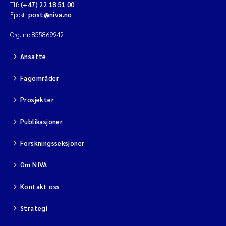
Tlf:
(+47) 22 18 51 00
Epost:
post@niva.no
Diya Chakravorty
Org. nr: 855869942
Leah Amber Jackson-Blake
Ansatte
Cathrine Brecke Gundersen
Fagområder
Marc Anglès d'Auriac
Prosjekter
Publikasjoner
Anders Gjørwad Hagen
Forskningsseksjoner
Saskia Trubbach
Om NIVA
Andreas Ballot
Kontakt oss
Jonas Persson
Strategi
Camilla H C Hagman