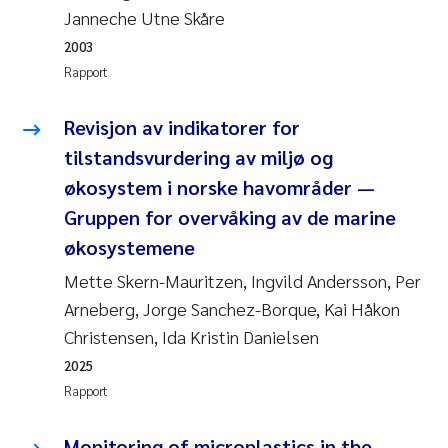
Veronica Sæther Eftevåg
Janneche Utne Skåre
2003
Valentina Elena Tartiu
Rapport
Tânia Cristina Gomes
Revisjon av indikatorer for
tilstandsvurdering av miljø og
Susan Skogtvedt Røed
økosystem i norske havområder —
Belinda Valdecanas
Gruppen for overvåking av de marine
økosystemene
Elianne Dunthorn Egge
Mette Skern-Mauritzen, Ingvild Andersson, Per
Arneberg, Jorge Sanchez-Borque, Kai Håkon
Elisabeth Lie
Christensen, Ida Kristin Danielsen
Froukje Maria Platjouw
2025
Rapport
Jan-Erik Thrane
Monitoring of microplastics in the