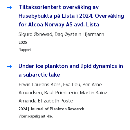
Tiltaksorientert overvåking av
Juan Carlos Farias Pardo
Husebybukta på Lista i 2024. Overvåking
for Alcoa Norway AS avd. Lista
Chiara Consolaro
Sigurd Øxnevad, Dag Øystein Hjermann
Frode Sundnes
2025
Rapport
Andrew Luke King
Under ice plankton and lipid dynamics in
Ian Allan
a subarctic lake
Erwin Laurens Kers, Eva Leu, Per-Arne
Bert van Bavel
Amundsen, Raul Primicerio, Martin Kainz,
Amanda Elizabeth Poste
Marianne Mosberg
2024
| Journal of Plankton Research
Kathinka Fürst
Vitenskapelig artikkel