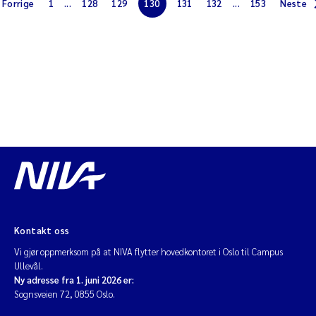
Forrige
1
...
128
129
130
131
132
...
153
Neste
Jarle Håvardstun
James Edward Sample
Rita Næss
Øyvind Tangen Ødegaard
Inga Fløisand
Solrun Figenschau Skjellum
Kontakt oss
Marijana Stenrud Brkljacic
Vi gjør oppmerksom på at NIVA flytter hovedkontoret i Oslo til Campus
Ullevål.
Ailbhe Lisette Macken
Ny adresse fra 1. juni 2026 er:
Sognsveien 72, 0855 Oslo.
Anders Ruus