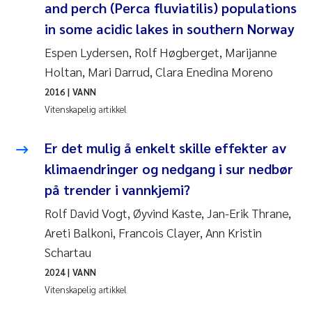
and perch (Perca fluviatilis) populations
Rolf David Vogt
2009
in some acidic lakes in southern Norway
Espen Lydersen, Rolf Høgberget, Marijanne
Marta Moyano
2008
Holtan, Mari Darrud, Clara Enedina Moreno
Sandra Stadniczenko Gran
2016
| VANN
2007
Vitenskapelig artikkel
Anette Engesmo
2006
Er det mulig å enkelt skille effekter av
Maximilian Nawrath
2005
klimaendringer og nedgang i sur nedbør
på trender i vannkjemi?
Emmy Falk Nøklebye
Rolf David Vogt, Øyvind Kaste, Jan-Erik Thrane,
Areti Balkoni, Francois Clayer, Ann Kristin
Kathrine Ivsett Johnsen
Schartau
Line Johanne Barkved
2024
| VANN
Vitenskapelig artikkel
Pawel Krzeminski