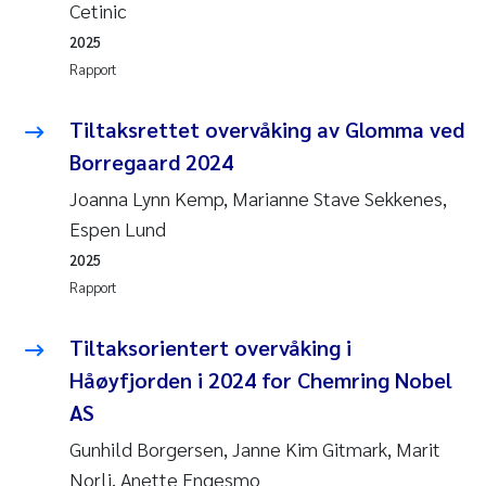
Cetinic
Anastasia Georgantzopoulou
2025
Rapport
Roar Brænden
Tiltaksrettet overvåking av Glomma ved
Merete Schøyen
Borregaard 2024
Camilla With Fagerli
Joanna Lynn Kemp, Marianne Stave Sekkenes,
Espen Lund
Lena Haugland Moen
2025
Rapport
Medyan Esam Ghareeb
Tiltaksorientert overvåking i
Prem Chand
Håøyfjorden i 2024 for Chemring Nobel
AS
Thorjørn Larssen
Gunhild Borgersen, Janne Kim Gitmark, Marit
Kasper Hancke
Norli, Anette Engesmo