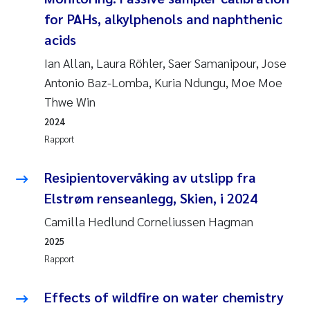
Andy Stock
2018
for PAHs, alkylphenols and naphthenic
acids
Julia Szulecka
2017
Ian Allan, Laura Röhler, Saer Samanipour, Jose
Antonio Baz-Lomba, Kuria Ndungu, Moe Moe
Aase Jeanette Kvanneid
2016
Thwe Win
Ellen Johannesen
2015
2024
Rapport
Steen Wilhelm Knudsen
2014
Resipientovervåking av utslipp fra
Paul Ragnar Berg
2013
Elstrøm renseanlegg, Skien, i 2024
Camilla Hedlund Corneliussen Hagman
Sindre Langaas
2012
2025
Rapport
Øyvind Kaste
2011
Effects of wildfire on water chemistry
Christian Vogelsang
2010