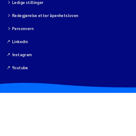
Ledige stillinger
Viviane Girardin
Redegjørelse etter åpenhetsloven
Personvern
Malcolm Reid
Linkedin
Katharina Bjarnar Løken
Instagram
Magnus Dahler Norling
Youtube
Marianne Olsen
Sondre Meland
Hans Fredrik V Braaten
Dag Øystein Hjermann