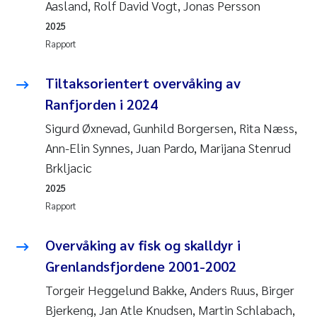
Aasland, Rolf David Vogt, Jonas Persson
2025
Susanne Claudia Schneider
Rapport
Sabine Marty
Tiltaksorientert overvåking av
Ranfjorden i 2024
Elisabeth Støhle Rødland
Sigurd Øxnevad, Gunhild Borgersen, Rita Næss,
Marit Villø
Ann-Elin Synnes, Juan Pardo, Marijana Stenrud
Brkljacic
Jonny Beyer
2025
Rapport
Nathalie Marquesin-Risbakk
Overvåking av fisk og skalldyr i
Synne Authén Andresen
Grenlandsfjordene 2001-2002
Sophie Mentzel
Torgeir Heggelund Bakke, Anders Ruus, Birger
Bjerkeng, Jan Atle Knudsen, Martin Schlabach,