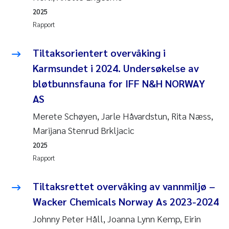
2025
Svetlana Pakhomova
Rapport
Li Xie
Tiltaksorientert overvåking i
Karmsundet i 2024. Undersøkelse av
Susanne Jøntvedt Jørgensen
bløtbunnsfauna for IFF N&H NORWAY
André Staalstrøm
AS
Merete Schøyen, Jarle Håvardstun, Rita Næss,
Uta Brandt
Marijana Stenrud Brkljacic
2025
Samantha Goncalves Prat
Rapport
Knut Erik Tollefsen
Tiltaksrettet overvåking av vannmiljø –
Sigrid Haande
Wacker Chemicals Norway As 2023-2024
Johnny Peter Håll, Joanna Lynn Kemp, Eirin
Johnny Håll