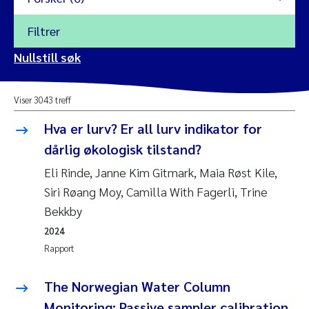
Filtrer
2026
Nullstill søk
Vanja Alling
2025
Viser 3043 treff
Yan Lin
2024
Hva er lurv? Er all lurv indikator for
Kristina Øie Kvile
dårlig økologisk tilstand?
2023
Eli Rinde, Janne Kim Gitmark, Maia Røst Kile,
Areti Balkoni
2022
Siri Røang Moy, Camilla With Fagerli, Trine
Bekkby
Marianne Stave Sekkenes
2021
2024
Nullstill
Rapport
Charles Patrick Lavin
2020
Nullstill
The Norwegian Water Column
Eirin Aasland
2019
Monitoring: Passive sampler calibration