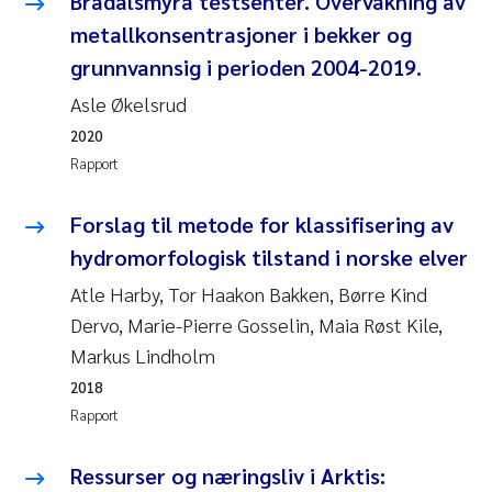
Bradalsmyra testsenter. Overvåkning av
metallkonsentrasjoner i bekker og
Juan Carlos Farias Pardo
grunnvannsig i perioden 2004-2019.
Chiara Consolaro
Asle Økelsrud
2020
Frode Sundnes
Rapport
Andrew Luke King
Forslag til metode for klassifisering av
hydromorfologisk tilstand i norske elver
Ian Allan
Atle Harby, Tor Haakon Bakken, Børre Kind
Dervo, Marie-Pierre Gosselin, Maia Røst Kile,
Bert van Bavel
Markus Lindholm
Marianne Mosberg
2018
Rapport
Kathinka Fürst
Ressurser og næringsliv i Arktis: