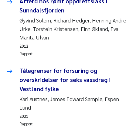
Atferd hos rømt oppdrettslaks i
Sunndalsfjorden
Susanne Claudia Schneider
Øyvind Solem, Richard Hedger, Henning Andre
Urke, Torstein Kristensen, Finn Økland, Eva
Sabine Marty
Marita Ulvan
Elisabeth Støhle Rødland
2012
Rapport
Marit Villø
Tålegrenser for forsuring og
Jonny Beyer
overskridelser for seks vassdrag i
Vestland fylke
Nathalie Marquesin-Risbakk
Kari Austnes, James Edward Sample, Espen
Synne Authén Andresen
Lund
2021
Sophie Mentzel
Rapport