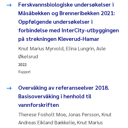
Veronica Sæther Eftevåg
Ferskvannsbiologiske undersøkelser i
Måsåbekken og Brenneribekken 2021:
Valentina Elena Tartiu
Oppfølgende undersøkelser i
forbindelse med InterCity-utbyggingen
Tânia Cristina Gomes
på strekningen Kleverud-Hamar
Susan Skogtvedt Røed
Knut Marius Myrvold, Elina Lungrin, Asle
Økelsrud
Belinda Valdecanas
2022
Rapport
Elianne Dunthorn Egge
Overvåking av referanseelver 2018.
Elisabeth Lie
Basisovervåking i henhold til
Froukje Maria Platjouw
vannforskriften
Therese Fosholt Moe, Jonas Persson, Knut
Jan-Erik Thrane
Andreas Eikland Bækkelie, Knut Marius