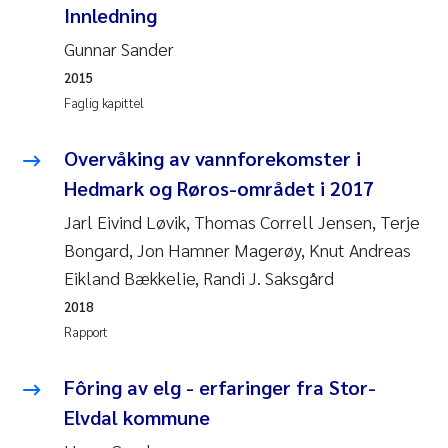
Caroline Enge
Innledning
Gunnar Sander
Hans Nicolai Adam
2015
Mari Moren
Faglig kapittel
Helene Frigstad
Overvåking av vannforekomster i
Hedmark og Røros-området i 2017
Paula Brighytte Ocampo Ramon
Jarl Eivind Løvik, Thomas Correll Jensen, Terje
Bongard, Jon Hamner Magerøy, Knut Andreas
Liv Bente Skancke
Eikland Bækkelie, Randi J. Saksgård
Maeve McGovern
2018
Rapport
Erling Aarhus Bratsberg
Fôring av elg - erfaringer fra Stor-
Heleen de Wit
Elvdal kommune