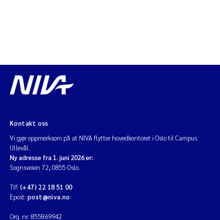
Jarle Håvardstun
James Edward Sample
Rita Næss
Øyvind Tangen Ødegaard
Inga Fløisand
Kontakt oss
Vi gjør oppmerksom på at NIVA flytter hovedkontoret i Oslo til Campus
Solrun Figenschau Skjellum
Ullevål.
Ny adresse fra 1. juni 2026 er:
Marijana Stenrud Brkljacic
Sognsveien 72, 0855 Oslo.
Tlf:
(+47) 22 18 51 00
Ailbhe Lisette Macken
Epost:
post@niva.no
Anders Ruus
Org. nr: 855869942