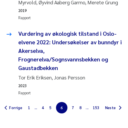
Myrvold, Øyvind Aaberg Garmo, Merete Grung
Jens Vedal
2019
Rapport
Louise Valestrand
Vurdering av økologisk tilstand i Oslo-
Maria Thérése Hultman
elvene 2022: Undersøkelser av bunndyr i
Peter Stig Hansen
Akerselva,
Frognerelva/Sognsvannsbekken og
Jannicke Moe
Gaustadbekken
Tor Erik Eriksen, Jonas Persson
Ana Catarina Almeida
2023
Adam David Lillicrap
Rapport
Erik Höglund
Forrige
1
...
4
5
6
7
8
...
153
Neste
Debhasish Bhakta