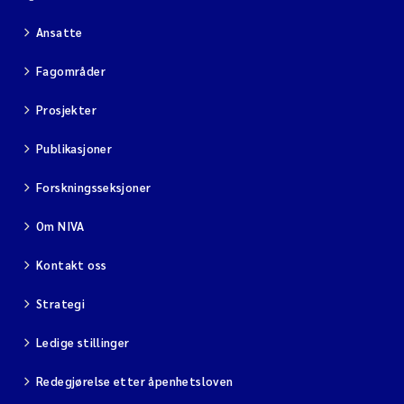
Ansatte
Diya Chakravorty
Fagområder
Leah Amber Jackson-Blake
Prosjekter
Cathrine Brecke Gundersen
Publikasjoner
Marc Anglès d'Auriac
Forskningsseksjoner
Anders Gjørwad Hagen
Om NIVA
Saskia Trubbach
Kontakt oss
Strategi
Andreas Ballot
Ledige stillinger
Jonas Persson
Redegjørelse etter åpenhetsloven
Camilla H C Hagman