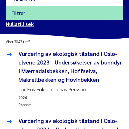
Filtrer
2026
Nullstill søk
Vanja Alling
2025
Viser 3043 treff
Yan Lin
2024
Vurdering av økologisk tilstand i Oslo-
Kristina Øie Kvile
elvene 2023 - Undersøkelser av bunndyr
2023
i Mærradalsbekken, Hoffselva,
Areti Balkoni
2022
Makrellbekken og Hovinbekken
Tor Erik Eriksen, Jonas Persson
Marianne Stave Sekkenes
2021
2024
Nullstill
Charles Patrick Lavin
Rapport
2020
Nullstill
Eirin Aasland
Vurdering av økologisk tilstand i Oslo-
2019