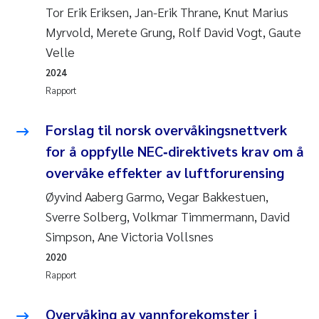
Tor Erik Eriksen, Jan-Erik Thrane, Knut Marius
Anastasia Georgantzopoulou
Myrvold, Merete Grung, Rolf David Vogt, Gaute
Velle
Roar Brænden
2024
Merete Schøyen
Rapport
Camilla With Fagerli
Forslag til norsk overvåkingsnettverk
for å oppfylle NEC‐direktivets krav om å
Lena Haugland Moen
overvåke effekter av luftforurensing
Øyvind Aaberg Garmo, Vegar Bakkestuen,
Medyan Esam Ghareeb
Sverre Solberg, Volkmar Timmermann, David
Prem Chand
Simpson, Ane Victoria Vollsnes
2020
Thorjørn Larssen
Rapport
Kasper Hancke
Overvåking av vannforekomster i