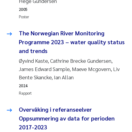
Hege Gundersen
Pierre Franqois Jaccard
2005
Poster
Richard Garth James Bellerby
The Norwegian River Monitoring
Asle Økelsrud
Programme 2023 – water quality status
Bjørnar Andre Beylich
and trends
Øyvind Kaste, Cathrine Brecke Gundersen,
Ashenafi Seifu Gragne
James Edward Sample, Maeve Mcgovern, Liv
Bente Skancke, Ian Allan
Vladyslava Hostyeva
2024
Rapport
Odd Arne Segtnan Skogan
Overvåking i referanseelver
Ana Margarida Pinto Costa
Oppsummering av data for perioden
Espen Lund
2017-2023