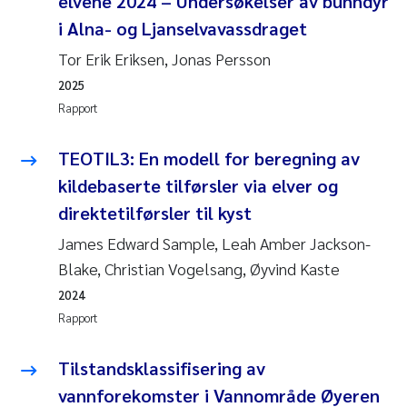
elvene 2024 – Undersøkelser av bunndyr
Andy Stock
2018
i Alna- og Ljanselvavassdraget
Tor Erik Eriksen, Jonas Persson
Julia Szulecka
2017
2025
Rapport
Aase Jeanette Kvanneid
2016
TEOTIL3: En modell for beregning av
Ellen Johannesen
2015
kildebaserte tilførsler via elver og
Steen Wilhelm Knudsen
2014
direktetilførsler til kyst
James Edward Sample, Leah Amber Jackson-
Paul Ragnar Berg
2013
Blake, Christian Vogelsang, Øyvind Kaste
Sindre Langaas
2024
2012
Rapport
Øyvind Kaste
2011
Tilstandsklassifisering av
Christian Vogelsang
2010
vannforekomster i Vannområde Øyeren