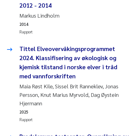
2012 - 2014
Rolf David Vogt
2009
Markus Lindholm
Marta Moyano
2014
2008
Rapport
Sandra Stadniczenko Gran
2007
Tittel Elveovervåkingsprogrammet
Anette Engesmo
2006
2024. Klassifisering av økologisk og
kjemisk tilstand i norske elver i tråd
Maximilian Nawrath
2005
med vannforskriften
Maia Røst Kile, Sissel Brit Ranneklev, Jonas
Emmy Falk Nøklebye
Persson, Knut Marius Myrvold, Dag Øystein
Kathrine Ivsett Johnsen
Hjermann
2025
Line Johanne Barkved
Rapport
Pawel Krzeminski