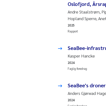
Oslofjord, Årsr
Hans
Andre Staalstrøm, Pi
Hopland Sperre, Ane
Mar
2025
Rapport
Hele
Paul
SeaBee-infrastru
Ram
Kasper Hancke
Liv 
2024
Faglig foredrag
Mae
SeaBee's droner
Erli
Anders Gjørwad Hag
Hele
2024
Faglig foredrag