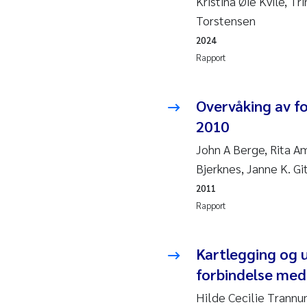
Kristina Øie Kvile, T
Esp
Torstensen
Anas
2024
Rapport
Roa
Overvåking av fo
Mer
2010
Cami
John A Berge, Rita A
Bjerknes, Janne K. G
Len
2011
Rapport
Med
Pre
Kartlegging og u
forbindelse med
Thor
Hilde Cecilie Trannu