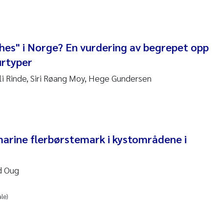
 Stock
a Szulecka
shes" i Norge? En vurdering av begrepet opp
 Jeanette Kvanneid
urtyper
n Johannesen
li Rinde, Siri Røang Moy, Hege Gundersen
en Wilhelm Knudsen
 Ragnar Berg
marine flerbørstemark i kystområdene i
re Langaas
nd Oug
nd Kaste
le)
stian Vogelsang