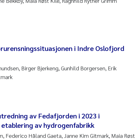
rine Bekkby, Maia Røst Kile, Ragnhild Ryther Grimm
en Lund
tasia Georgantzopoulou
r Brænden
rurensningssituasjonen i Indre Oslofjord
ete Schøyen
lla With Fagerli
mundsen, Birger Bjerkeng, Gunhild Borgersen, Erik
itmark
a Haugland Moen
yan Esam Ghareeb
m Chand
tredning av Fedafjorden i 2023 i
 etablering av hydrogenfabrikk
jørn Larssen
m, Federico Håland Gaeta, Janne Kim Gitmark, Maia Røst