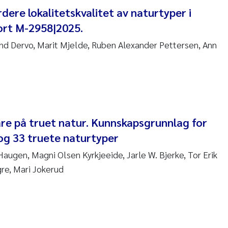
 David Vogt
dere lokalitetskvalitet av naturtyper i
ort M-2958|2025.
ta Moyano
ind Dervo, Marit Mjelde, Ruben Alexander Pettersen, Ann
ra Stadniczenko Gran
tte Engesmo
milian Nawrath
vare på truet natur. Kunnskapsgrunnlag for
 og 33 truete naturtyper
y Falk Nøklebye
augen, Magni Olsen Kyrkjeeide, Jarle W. Bjerke, Tor Erik
rine Ivsett Johnsen
re, Mari Jokerud
 Johanne Barkved
l Krzeminski