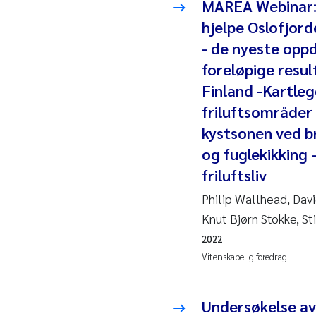
MAREA Webinar:
Juan
hjelpe Oslofjord
- de nyeste opp
Chia
foreløpige resul
Finland -Kartleg
Fro
friluftsområder 
Andr
kystsonen ved br
og fuglekikking 
Ian 
friluftsliv
Philip Wallhead, Dav
Bert
Knut Bjørn Stokke, St
Mar
2022
Vitenskapelig foredrag
Kath
Undersøkelse av 
Caro