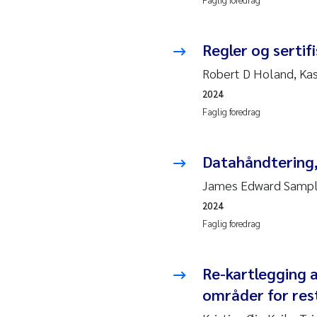
Pier
Regler og sertif
Rich
Bell
Robert D Holand, Ka
2024
Asle
Faglig foredrag
Bjør
Datahåndtering, 
Ashe
James Edward Samp
2024
Vlad
Faglig foredrag
Odd 
Re-kartlegging 
Ana 
områder for re