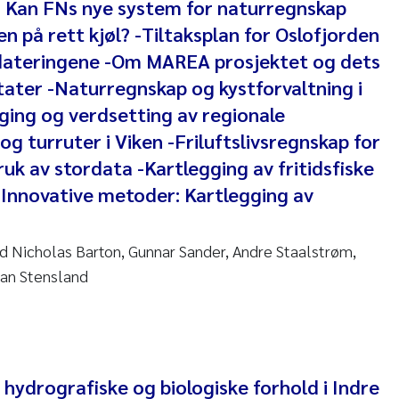
 Kan FNs nye system for naturregnskap
 Carlos Farias Pardo
en på rett kjøl? -Tiltaksplan for Oslofjorden
dateringene -Om MAREA prosjektet og dets
ra Consolaro
tater -Naturregnskap og kystforvaltning i
ging og verdsetting av regionale
de Sundnes
og turruter i Viken -Friluftslivsregnskap for
ew Luke King
uk av stordata -Kartlegging av fritidsfiske
-Innovative metoder: Kartlegging av
Allan
id Nicholas Barton, Gunnar Sander, Andre Staalstrøm,
 van Bavel
ian Stensland
ianne Mosberg
inka Fürst
hydrografiske og biologiske forhold i Indre
line Enge