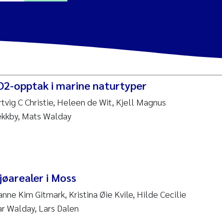
a Alling
Lin
2-opptak i marine naturtyper
tina Øie Kvile
vig C Christie, Heleen de Wit, Kjell Magnus
ekkby, Mats Walday
i Balkoni
anne Stave Sekkenes
les Patrick Lavin
jøarealer i Moss
Nullstill
nne Kim Gitmark, Kristina Øie Kvile, Hilde Cecilie
n Aasland
r Walday, Lars Dalen