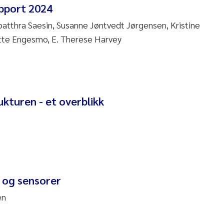
apport 2024
 Nicolai Adam
patthra Saesin, Susanne Jøntvedt Jørgensen, Kristine
tte Engesmo, E. Therese Harvey
i Moren
ne Frigstad
a Brighytte Ocampo
kturen - et overblikk
on
Bente Skancke
ve McGovern
 og sensorer
ng Aarhus Bratsberg
en
en de Wit