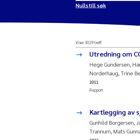
Nullstill søk
2026
Vanj
Viser 3029 treff
2025
Yan 
Utredning om CO
2024
Kris
Hege Gundersen, Hart
Norderhaug, Trine B
2023
Aret
2011
Rapport
2022
Mari
2021
Char
Kartlegging av s
Nullstill
Gunhild Borgersen, Ja
2020
Eiri
Trannum, Mats Gunna