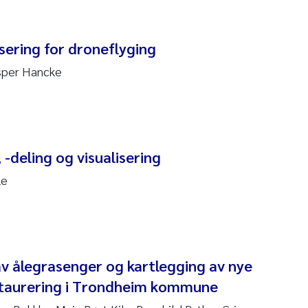
re Franqois Jaccard
isering for droneflyging
ard Garth James
erby
sper Hancke
 Økelsrud
nar Andre Beylich
-deling og visualisering
nafi Seifu Gragne
le
yslava Hostyeva
Arne Segtnan Skogan
av ålegrasenger og kartlegging av nye
Margarida Pinto Costa
staurering i Trondheim kommune