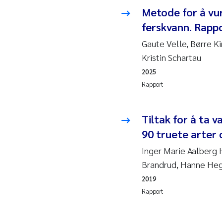
2010
Rolf
Metode for å vur
ferskvann. Rapp
2009
Mar
Gaute Velle, Børre K
Kristin Schartau
2008
Sand
2025
2007
Ane
Rapport
2006
Maxi
Tiltak for å ta 
90 truete arter
2005
Emm
Inger Marie Aalberg H
Kath
Brandrud, Hanne Heg
2019
Line
Rapport
Pawe