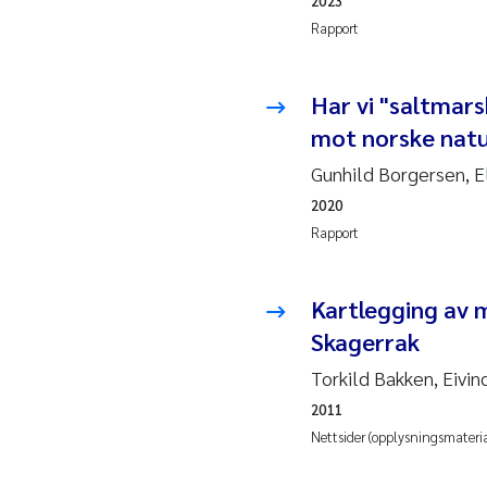
2023
2019
Andy
Rapport
2018
Juli
Har vi "saltmar
2017
Aase
mot norske nat
2016
Elle
Gunhild Borgersen, E
2020
2015
Ste
Rapport
2014
Paul
Kartlegging av 
Skagerrak
2013
Sind
Torkild Bakken, Eivi
2012
Øyvi
2011
Nettsider (opplysningsmateria
2011
Chri