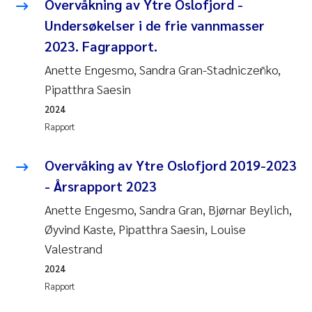
Overvåkning av Ytre Oslofjord -
Undersøkelser i de frie vannmasser
Susanne Claudia Schneider
2023. Fagrapport.
Sabine Marty
Anette Engesmo, Sandra Gran-Stadniczeñko,
Pipatthra Saesin
Elisabeth Støhle Rødland
2024
Rapport
Marit Villø
Overvåking av Ytre Oslofjord 2019-2023
Jonny Beyer
- Årsrapport 2023
Anette Engesmo, Sandra Gran, Bjørnar Beylich,
Nathalie Marquesin-Risbakk
Øyvind Kaste, Pipatthra Saesin, Louise
Synne Authén Andresen
Valestrand
2024
Sophie Mentzel
Rapport