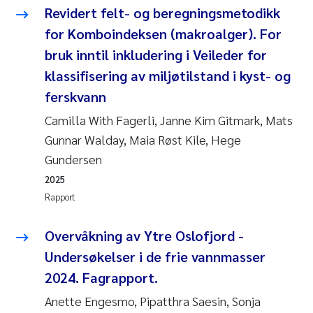
Veronica Sæther Eftevåg
Revidert felt- og beregningsmetodikk
for Komboindeksen (makroalger). For
Valentina Elena Tartiu
bruk inntil inkludering i Veileder for
klassifisering av miljøtilstand i kyst- og
Tânia Cristina Gomes
ferskvann
Susan Skogtvedt Røed
Camilla With Fagerli, Janne Kim Gitmark, Mats
Gunnar Walday, Maia Røst Kile, Hege
Belinda Valdecanas
Gundersen
2025
Elianne Dunthorn Egge
Rapport
Elisabeth Lie
Overvåkning av Ytre Oslofjord -
Froukje Maria Platjouw
Undersøkelser i de frie vannmasser
2024. Fagrapport.
Jan-Erik Thrane
Anette Engesmo, Pipatthra Saesin, Sonja