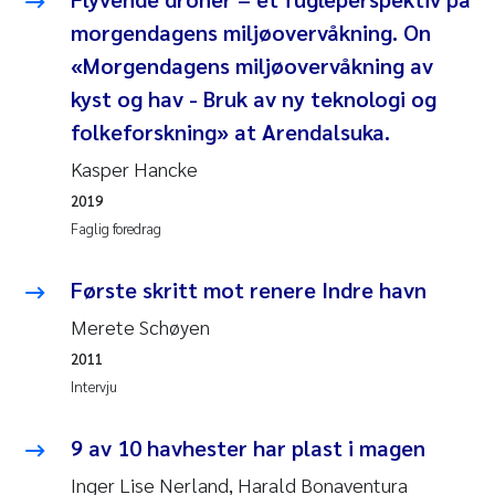
Andy Stock
2018
morgendagens miljøovervåkning. On
«Morgendagens miljøovervåkning av
Julia Szulecka
2017
kyst og hav - Bruk av ny teknologi og
folkeforskning» at Arendalsuka.
Aase Jeanette Kvanneid
2016
Kasper Hancke
Ellen Johannesen
2015
2019
Faglig foredrag
Steen Wilhelm Knudsen
2014
Første skritt mot renere Indre havn
Paul Ragnar Berg
2013
Merete Schøyen
Sindre Langaas
2011
2012
Intervju
Øyvind Kaste
2011
9 av 10 havhester har plast i magen
Christian Vogelsang
2010
Inger Lise Nerland, Harald Bonaventura