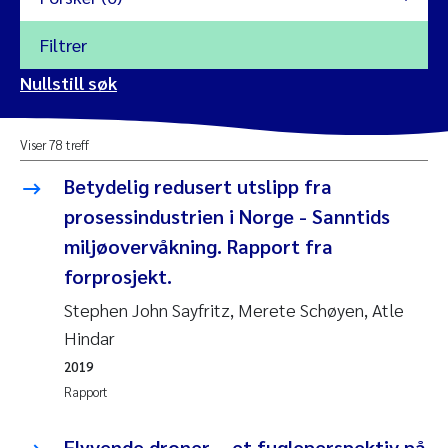
Filtrer
2026
Nullstill søk
Vanja Alling
2025
Viser 78 treff
Yan Lin
2024
Betydelig redusert utslipp fra
Kristina Øie Kvile
prosessindustrien i Norge - Sanntids
2023
miljøovervåkning. Rapport fra
Areti Balkoni
2022
forprosjekt.
Stephen John Sayfritz, Merete Schøyen, Atle
Marianne Stave Sekkenes
2021
Hindar
Nullstill
Charles Patrick Lavin
2020
2019
Nullstill
Rapport
Eirin Aasland
2019
Flyvende droner – et fugleperspektiv på