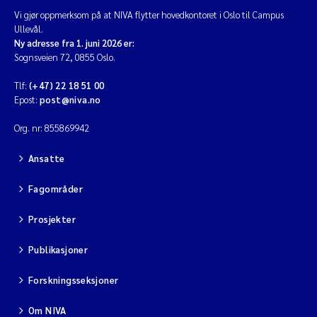
Vi gjør oppmerksom på at NIVA flytter hovedkontoret i Oslo til Campus
Jarle Håvardstun
Ullevål.
Ny adresse fra 1. juni 2026 er:
James Edward Sample
Sognsveien 72, 0855 Oslo.
Tlf:
(+47) 22 18 51 00
Rita Næss
Epost:
post@niva.no
Øyvind Tangen Ødegaard
Org. nr: 855869942
Ansatte
Inga Fløisand
Fagområder
Solrun Figenschau Skjellum
Prosjekter
Marijana Stenrud Brkljacic
Publikasjoner
Ailbhe Lisette Macken
Forskningsseksjoner
Anders Ruus
Om NIVA