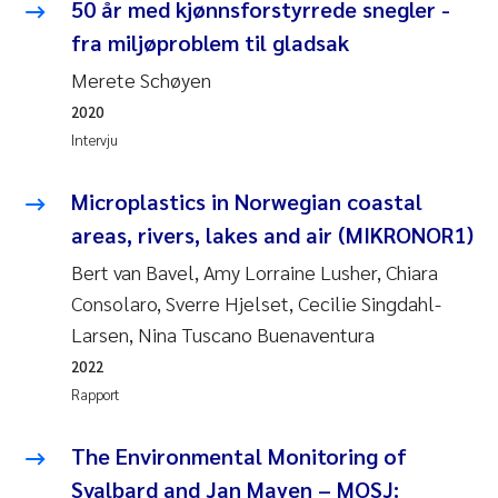
Caroline Enge
50 år med kjønnsforstyrrede snegler -
fra miljøproblem til gladsak
Hans Nicolai Adam
Merete Schøyen
2020
Mari Moren
Intervju
Helene Frigstad
Microplastics in Norwegian coastal
Paula Brighytte Ocampo Ramon
areas, rivers, lakes and air (MIKRONOR1)
Bert van Bavel, Amy Lorraine Lusher, Chiara
Liv Bente Skancke
Consolaro, Sverre Hjelset, Cecilie Singdahl-
Larsen, Nina Tuscano Buenaventura
Maeve McGovern
2022
Rapport
Erling Aarhus Bratsberg
The Environmental Monitoring of
Heleen de Wit
Svalbard and Jan Mayen – MOSJ: