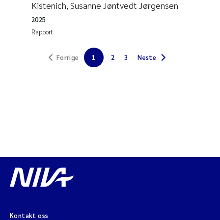
Kistenich, Susanne Jøntvedt Jørgensen
Jens Vedal
2025
Rapport
Louise Valestrand
Maria Thérése Hultman
Forrige
1
2
3
Neste
Peter Stig Hansen
Jannicke Moe
Ana Catarina Almeida
Adam David Lillicrap
Erik Höglund
Debhasish Bhakta
Kontakt oss