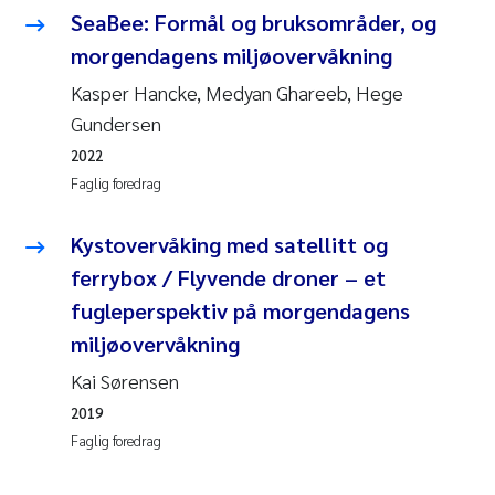
SeaBee: Formål og bruksområder, og
Svetlana Pakhomova
morgendagens miljøovervåkning
Kasper Hancke, Medyan Ghareeb, Hege
Li Xie
Gundersen
Susanne Jøntvedt Jørgensen
2022
Faglig foredrag
André Staalstrøm
Kystovervåking med satellitt og
Uta Brandt
ferrybox / Flyvende droner – et
fugleperspektiv på morgendagens
Samantha Goncalves Prat
miljøovervåkning
Knut Erik Tollefsen
Kai Sørensen
2019
Sigrid Haande
Faglig foredrag
Johnny Håll