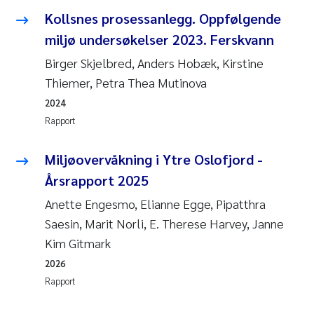
Kollsnes prosessanlegg. Oppfølgende
Juan Carlos Farias Pardo
miljø undersøkelser 2023. Ferskvann
Birger Skjelbred, Anders Hobæk, Kirstine
Chiara Consolaro
Thiemer, Petra Thea Mutinova
Frode Sundnes
2024
Rapport
Andrew Luke King
Miljøovervåkning i Ytre Oslofjord -
Ian Allan
Årsrapport 2025
Anette Engesmo, Elianne Egge, Pipatthra
Bert van Bavel
Saesin, Marit Norli, E. Therese Harvey, Janne
Kim Gitmark
Marianne Mosberg
2026
Kathinka Fürst
Rapport