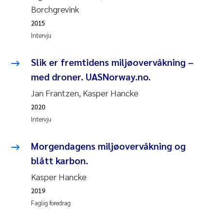
Borchgrevink
Rolf David Vogt
2009
2015
Intervju
Marta Moyano
2008
Slik er fremtidens miljøovervåkning –
Sandra Stadniczenko Gran
2007
med droner. UASNorway.no.
Anette Engesmo
2006
Jan Frantzen, Kasper Hancke
2020
Maximilian Nawrath
2005
Intervju
Emmy Falk Nøklebye
Morgendagens miljøovervåkning og
blått karbon.
Kathrine Ivsett Johnsen
Kasper Hancke
Line Johanne Barkved
2019
Faglig foredrag
Pawel Krzeminski