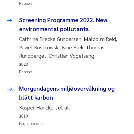
Rapport
Anastasia Georgantzopoulou
Screening Programme 2022. New
Roar Brænden
environmental pollutants.
Merete Schøyen
Cathrine Brecke Gundersen, Malcolm Reid,
Pawel Rostkowski, Kine Bæk, Thomas
Camilla With Fagerli
Rundberget, Christian Vogelsang
2023
Lena Haugland Moen
Rapport
Medyan Esam Ghareeb
Morgendagens miljøovervåkning og
blått karbon
Prem Chand
Kasper Hancke, , et al.
Thorjørn Larssen
2019
Faglig foredrag
Kasper Hancke