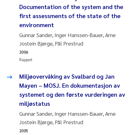
Pierre Franqois Jaccard
Documentation of the system and the
first assessments of the state of the
Richard Garth James Bellerby
environment
Asle Økelsrud
Gunnar Sander, Inger Hanssen-Bauer, Arne
Jostein Bjørge, Pål Prestrud
Bjørnar Andre Beylich
2006
Rapport
Ashenafi Seifu Gragne
Miljøovervåking av Svalbard og Jan
Vladyslava Hostyeva
Mayen – MOSJ. En dokumentasjon av
systemet og den første vurderingen av
Odd Arne Segtnan Skogan
miljøstatus
Ana Margarida Pinto Costa
Gunnar Sander, Inger Hanssen-Bauer, Arne
Jostein Bjørge, Pål Prestrud
Espen Lund
2005