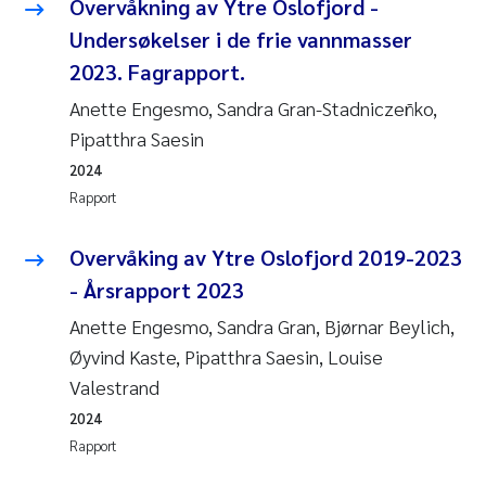
Overvåkning av Ytre Oslofjord -
Undersøkelser i de frie vannmasser
Susanne Claudia Schneider
2023. Fagrapport.
Sabine Marty
Anette Engesmo, Sandra Gran-Stadniczeñko,
Pipatthra Saesin
Elisabeth Støhle Rødland
2024
Rapport
Marit Villø
Overvåking av Ytre Oslofjord 2019-2023
Jonny Beyer
- Årsrapport 2023
Anette Engesmo, Sandra Gran, Bjørnar Beylich,
Nathalie Marquesin-Risbakk
Øyvind Kaste, Pipatthra Saesin, Louise
Synne Authén Andresen
Valestrand
2024
Sophie Mentzel
Rapport