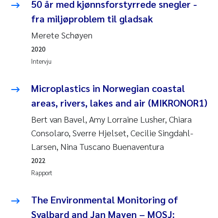
Caroline Enge
50 år med kjønnsforstyrrede snegler -
fra miljøproblem til gladsak
Hans Nicolai Adam
Merete Schøyen
2020
Mari Moren
Intervju
Helene Frigstad
Microplastics in Norwegian coastal
Paula Brighytte Ocampo Ramon
areas, rivers, lakes and air (MIKRONOR1)
Bert van Bavel, Amy Lorraine Lusher, Chiara
Liv Bente Skancke
Consolaro, Sverre Hjelset, Cecilie Singdahl-
Larsen, Nina Tuscano Buenaventura
Maeve McGovern
2022
Rapport
Erling Aarhus Bratsberg
The Environmental Monitoring of
Heleen de Wit
Svalbard and Jan Mayen – MOSJ: