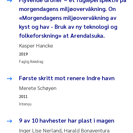
Andy Stock
2018
morgendagens miljøovervåkning. On
«Morgendagens miljøovervåkning av
Julia Szulecka
2017
kyst og hav - Bruk av ny teknologi og
folkeforskning» at Arendalsuka.
Aase Jeanette Kvanneid
2016
Kasper Hancke
Ellen Johannesen
2015
2019
Faglig foredrag
Steen Wilhelm Knudsen
2014
Første skritt mot renere Indre havn
Paul Ragnar Berg
2013
Merete Schøyen
Sindre Langaas
2011
2012
Intervju
Øyvind Kaste
2011
9 av 10 havhester har plast i magen
Christian Vogelsang
2010
Inger Lise Nerland, Harald Bonaventura