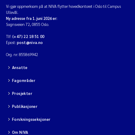
Vi gjør oppmerksom på at NIVA flytter hovedkontoret i Oslo til Campus
Jarle Håvardstun
Ullevål.
Ny adresse fra 1. juni 2026 er:
James Edward Sample
Sognsveien 72, 0855 Oslo.
Tlf:
(+47) 22 18 51 00
Rita Næss
Epost:
post@niva.no
Øyvind Tangen Ødegaard
Org. nr: 855869942
Ansatte
Inga Fløisand
Fagområder
Solrun Figenschau Skjellum
Prosjekter
Marijana Stenrud Brkljacic
Publikasjoner
Ailbhe Lisette Macken
Forskningsseksjoner
Anders Ruus
Om NIVA