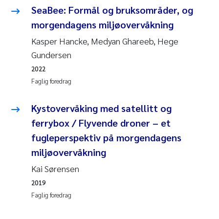
SeaBee: Formål og bruksområder, og
Svetlana Pakhomova
morgendagens miljøovervåkning
Kasper Hancke, Medyan Ghareeb, Hege
Li Xie
Gundersen
Susanne Jøntvedt Jørgensen
2022
Faglig foredrag
André Staalstrøm
Kystovervåking med satellitt og
Uta Brandt
ferrybox / Flyvende droner – et
fugleperspektiv på morgendagens
Samantha Goncalves Prat
miljøovervåkning
Knut Erik Tollefsen
Kai Sørensen
2019
Sigrid Haande
Faglig foredrag
Johnny Håll