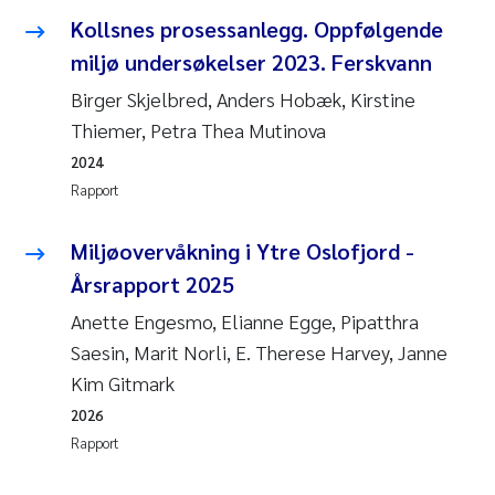
Kollsnes prosessanlegg. Oppfølgende
Juan Carlos Farias Pardo
miljø undersøkelser 2023. Ferskvann
Birger Skjelbred, Anders Hobæk, Kirstine
Chiara Consolaro
Thiemer, Petra Thea Mutinova
Frode Sundnes
2024
Rapport
Andrew Luke King
Miljøovervåkning i Ytre Oslofjord -
Ian Allan
Årsrapport 2025
Anette Engesmo, Elianne Egge, Pipatthra
Bert van Bavel
Saesin, Marit Norli, E. Therese Harvey, Janne
Kim Gitmark
Marianne Mosberg
2026
Kathinka Fürst
Rapport