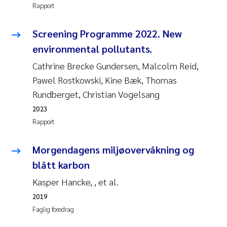
Rapport
Anastasia Georgantzopoulou
Screening Programme 2022. New
Roar Brænden
environmental pollutants.
Merete Schøyen
Cathrine Brecke Gundersen, Malcolm Reid,
Pawel Rostkowski, Kine Bæk, Thomas
Camilla With Fagerli
Rundberget, Christian Vogelsang
2023
Lena Haugland Moen
Rapport
Medyan Esam Ghareeb
Morgendagens miljøovervåkning og
blått karbon
Prem Chand
Kasper Hancke, , et al.
Thorjørn Larssen
2019
Faglig foredrag
Kasper Hancke