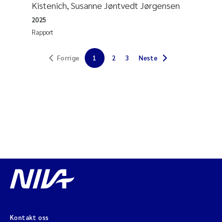
Kistenich, Susanne Jøntvedt Jørgensen
Jens Vedal
2025
Rapport
Louise Valestrand
Maria Thérése Hultman
Forrige
1
2
3
Neste
Peter Stig Hansen
Jannicke Moe
Ana Catarina Almeida
Adam David Lillicrap
Erik Höglund
Debhasish Bhakta
Kontakt oss