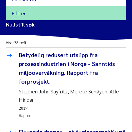
Filtrer
2026
Nullstill søk
Vanja Alling
2025
Viser 78 treff
Yan Lin
2024
Betydelig redusert utslipp fra
Kristina Øie Kvile
prosessindustrien i Norge - Sanntids
2023
miljøovervåkning. Rapport fra
Areti Balkoni
2022
forprosjekt.
Stephen John Sayfritz, Merete Schøyen, Atle
Marianne Stave Sekkenes
2021
Hindar
Nullstill
Charles Patrick Lavin
2020
2019
Nullstill
Rapport
Eirin Aasland
2019
Flyvende droner – et fugleperspektiv på