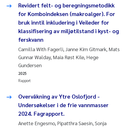
Veronica Sæther Eftevåg
Revidert felt- og beregningsmetodikk
for Komboindeksen (makroalger). For
Valentina Elena Tartiu
bruk inntil inkludering i Veileder for
klassifisering av miljøtilstand i kyst- og
Tânia Cristina Gomes
ferskvann
Susan Skogtvedt Røed
Camilla With Fagerli, Janne Kim Gitmark, Mats
Gunnar Walday, Maia Røst Kile, Hege
Belinda Valdecanas
Gundersen
2025
Elianne Dunthorn Egge
Rapport
Elisabeth Lie
Overvåkning av Ytre Oslofjord -
Froukje Maria Platjouw
Undersøkelser i de frie vannmasser
2024. Fagrapport.
Jan-Erik Thrane
Anette Engesmo, Pipatthra Saesin, Sonja