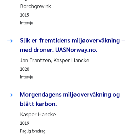
Borchgrevink
Rolf David Vogt
2009
2015
Intervju
Marta Moyano
2008
Slik er fremtidens miljøovervåkning –
Sandra Stadniczenko Gran
2007
med droner. UASNorway.no.
Anette Engesmo
2006
Jan Frantzen, Kasper Hancke
2020
Maximilian Nawrath
2005
Intervju
Emmy Falk Nøklebye
Morgendagens miljøovervåkning og
blått karbon.
Kathrine Ivsett Johnsen
Kasper Hancke
Line Johanne Barkved
2019
Faglig foredrag
Pawel Krzeminski