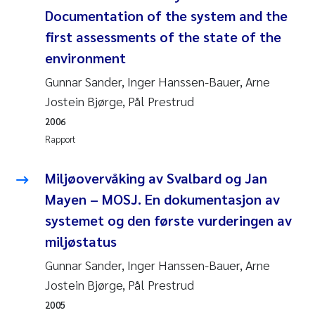
Pierre Franqois Jaccard
Documentation of the system and the
first assessments of the state of the
Richard Garth James Bellerby
environment
Asle Økelsrud
Gunnar Sander, Inger Hanssen-Bauer, Arne
Jostein Bjørge, Pål Prestrud
Bjørnar Andre Beylich
2006
Rapport
Ashenafi Seifu Gragne
Miljøovervåking av Svalbard og Jan
Vladyslava Hostyeva
Mayen – MOSJ. En dokumentasjon av
systemet og den første vurderingen av
Odd Arne Segtnan Skogan
miljøstatus
Ana Margarida Pinto Costa
Gunnar Sander, Inger Hanssen-Bauer, Arne
Jostein Bjørge, Pål Prestrud
Espen Lund
2005