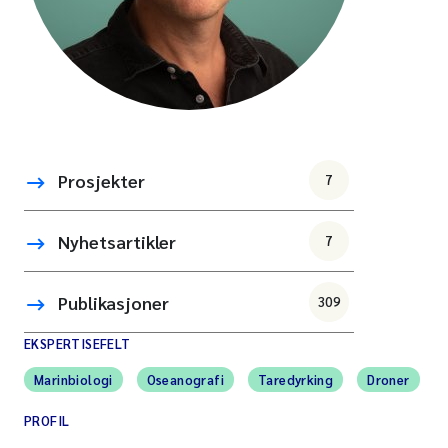
Prosjekter
7
Nyhetsartikler
7
Publikasjoner
309
EKSPERTISEFELT
Marinbiologi
Oseanografi
Taredyrking
Droner
PROFIL