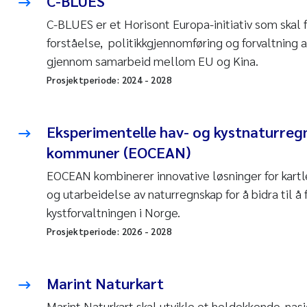
C-BLUES
C-BLUES er et Horisont Europa-initiativ som skal
forståelse, politikkgjennomføring og forvaltning
gjennom samarbeid mellom EU og Kina.
Prosjektperiode:
2024
-
2028
Eksperimentelle hav- og kystnaturreg
kommuner (EOCEAN)
EOCEAN kombinerer innovative løsninger for kart
og utarbeidelse av naturregnskap for å bidra til å
kystforvaltningen i Norge.
Prosjektperiode:
2026
-
2028
Marint Naturkart
Marint Naturkart skal utvikle et heldekkende, nasj