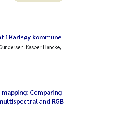
at i Karlsøy kommune
e Gundersen, Kasper Hancke,
t mapping: Comparing
multispectral and RGB