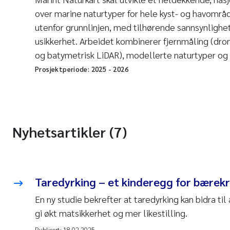
over marine naturtyper for hele kyst- og havområde
utenfor grunnlinjen, med tilhørende sannsynligh
usikkerhet. Arbeidet kombinerer fjernmåling (dron
og batymetrisk LiDAR), modellerte naturtyper og
Prosjektperiode:
2025
-
2026
Nyhetsartikler (7)
Taredyrking – et kinderegg for bærek
En ny studie bekrefter at taredyrking kan bidra ti
gi økt matsikkerhet og mer likestilling.
Publisert:
18.02.2025