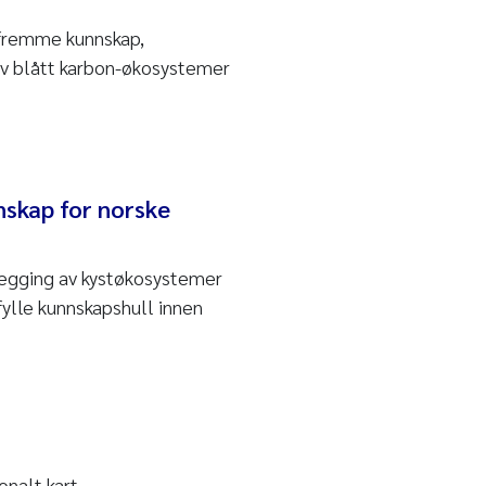
 fremme kunnskap,
 av blått karbon-økosystemer
nskap for norske
legging av kystøkosystemer
 fylle kunnskapshull innen
onalt kart