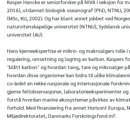
Kasper Hancke er seniorforsker på NIVA i seksjon for m
2016), utdannet biologisk oseanograf (PhD, NTNU, 200
(MSc, KU, 2002). Og har blant annet jobbet ved Norges
naturvitenskapelige universitet (NTNU), Syddansk univ
universitet (AU).
Hans kjerneekspertise er mikro- og makroalgers rolle 
regulering, omsetning og lagring av karbon. Kaspers fo
‘blått karbon’ og hvordan tang, tare og mikroalger påv
hvordan disse organismer kan bidra til ulike klimaløsni
co-ledet en rekke nasjonale og internasjonale forsknin
gjerne feltobservasjoner, laboratorieeksperimenter og 
forstå hvordan marine økosystemer påvirkes av klima
forhold. Med finansiering fra annet Horisont Europa, 
Miljødirektoratet, Danmarks Forskningsfond mf.