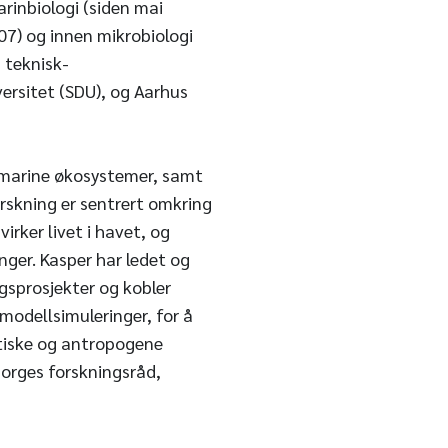
arinbiologi (siden mai
7) og innen mikrobiologi
 teknisk-
ersitet (SDU), og Aarhus
i marine økosystemer, samt
rskning er sentrert omkring
irker livet i havet, og
nger. Kasper har ledet og
gsprosjekter og kobler
modellsimuleringer, for å
tiske og antropogene
Norges forskningsråd,