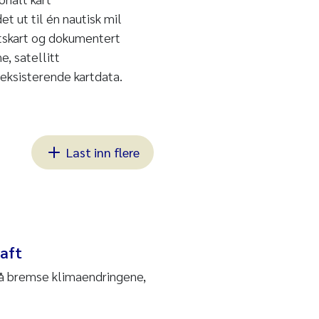
t ut til én nautisk mil
etskart og dokumentert
e, satellitt
 eksisterende kartdata.
Last inn flere
raft
l å bremse klimaendringene,