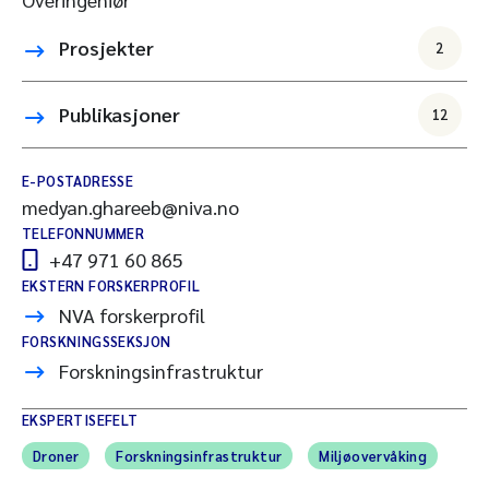
Prosjekter
2
Publikasjoner
12
E-POSTADRESSE
medyan.ghareeb@niva.no
TELEFONNUMMER
+47 971 60 865
EKSTERN FORSKERPROFIL
NVA forskerprofil
FORSKNINGSSEKSJON
Forskningsinfrastruktur
EKSPERTISEFELT
Droner
Forskningsinfrastruktur
Miljøovervåking