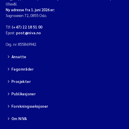
Ullevål.
Ny adresse fra 1. juni 2026 er:
Sognsveien 72, 0855 Oslo.
Tlf:
(+47) 22 18 51 00
Epost:
post@niva.no
Org. nr: 855869942
Ansatte
Fagområder
Prosjekter
Publikasjoner
Forskningsseksjoner
Om NIVA