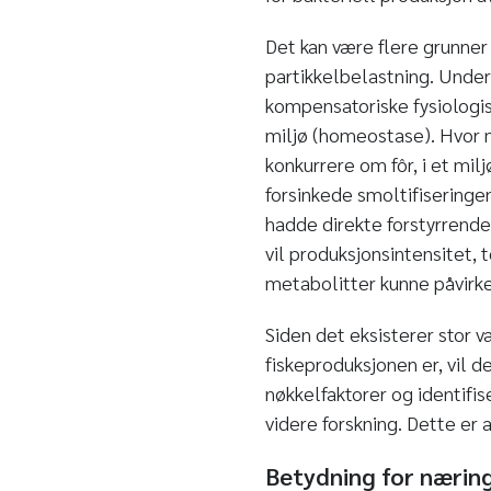
Det kan være flere grunner 
partikkelbelastning. Under
kompensatoriske fysiologisk
miljø (homeostase). Hvor m
konkurrere om fôr, i et mil
forsinkede smoltifiseringen
hadde direkte forstyrrende e
vil produksjonsintensitet, 
metabolitter kunne påvirke
Siden det eksisterer stor v
fiskeproduksjonen er, vil de
nøkkelfaktorer og identifi
videre forskning. Dette er a
Betydning for nærin