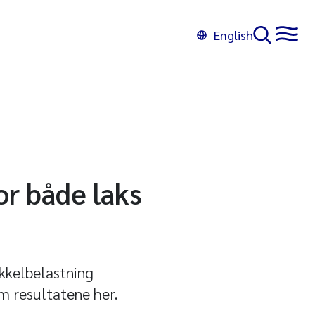
English
or både laks
ikkelbelastning
om resultatene her.