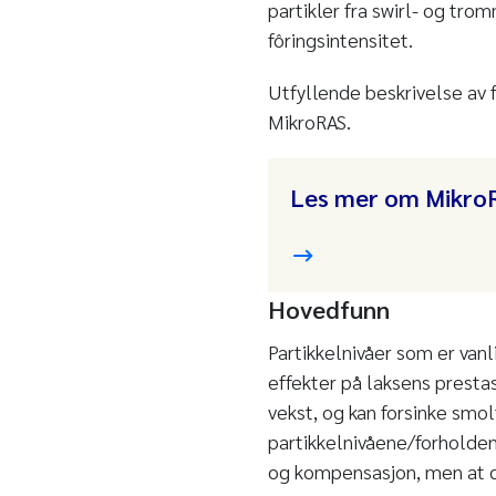
partikler fra swirl- og tr
fôringsintensitet.
Utfyllende beskrivelse av 
MikroRAS.
Les mer om Mikro
Hovedfunn
Partikkelnivåer som er van
effekter på laksens prestas
vekst, og kan forsinke smol
partikkelnivåene/forholdene
og kompensasjon, men at de