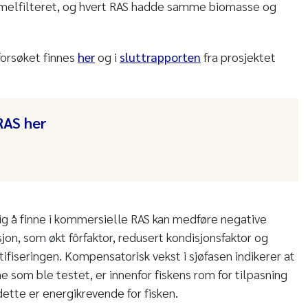
ommelfilteret, og hvert RAS hadde samme biomasse og
forsøket finnes
her
og i
sluttrapporten
fra prosjektet
RAS her
lig å finne i kommersielle RAS kan medføre negative
jon, som økt fôrfaktor, redusert kondisjonsfaktor og
tifiseringen. Kompensatorisk vekst i sjøfasen indikerer at
 som ble testet, er innenfor fiskens rom for tilpasning
tte er energikrevende for fisken.