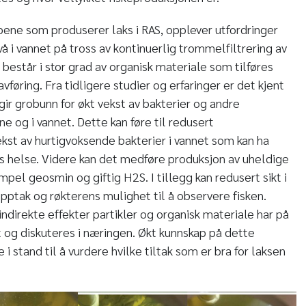
ene som produserer laks i RAS, opplever utfordringer
å i vannet på tross av kontinuerlig trommelfiltrering av
r består i stor grad av organisk materiale som tilføres
avføring. Fra tidligere studier og erfaringer er det kjent
 gir grobunn for økt vekst av bakterier og andre
ne og i vannet. Dette kan føre til redusert
ekst av hurtigvoksende bakterier i vannet som kan ha
ns helse. Videre kan det medføre produksjon av uheldige
pel geosmin og giftig H2S. I tillegg kan redusert sikt i
opptak og røkterens mulighet til å observere fisken.
indirekte effekter partikler og organisk materiale har på
rt og diskuteres i næringen. Økt kunnskap på dette
i stand til å vurdere hvilke tiltak som er bra for laksen