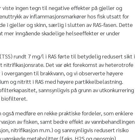
viste ingen tegn til negative effekter på gjeller og
enuttrykk av inflammasjonsmarkører hos fisk utsatt for
e i gjeller og skinn, særlig i slutten av RAS-fasen. Dette
 at mer inngående skadelige helseeffekter er under
TSS) rundt 7 mg/l i RAS førte til betydelig redusert sikt i
t nitrifikasjonsrate. Det var økt forekomst av heterotrofe
er i overgangen til brakkvann, og vi observerte høyere
m og nitritt i RAS med høyere partikkelbelastning.
filterkapasitet, sannsynligvis på grunn av utkonkurrering
 biofilteret.
n også medføre en rekke praktiske fordeler, som enklere
rvasjon av fisken, samt bedre effekt av vannbehandlingen
jon, nitrifikasjon m.m.) og sannsynligvis redusert risiko
av uønskede metabolitter (f.eks. H2S og geosmin).