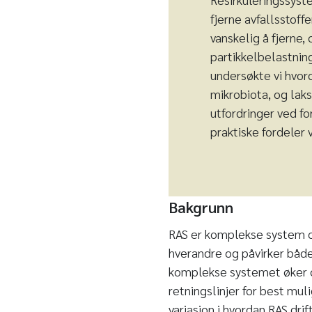
fjerne avfallsstoffe
vanskelig å fjerne,
partikkelbelastning
undersøkte vi hvord
mikrobiota, og laks
utfordringer ved f
praktiske fordeler 
Bakgrunn
RAS er komplekse system o
hverandre og påvirker både
komplekse systemet øker o
retningslinjer for best muli
variasjon i hvordan RAS dri