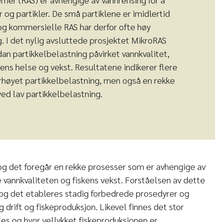
r og partikler. De små partiklene er imidlertid
 og kommersielle RAS har derfor ofte høy
. I det nylig avsluttede prosjektet MikroRAS
an partikkelbelastning påvirket vannkvalitet,
ens helse og vekst. Resultatene indikerer flere
orhøyet partikkelbelastning, men også en rekke
ved lav partikkelbelastning.
g det foregår en rekke prosesser som er avhengige av
 vannkvaliteten og fiskens vekst. Forståelsen av dette
g det etableres stadig forbedrede prosedyrer og
g drift og fiskeproduksjon. Likevel finnes det stor
ftes og hvor vellykket fiskeproduksjonen er.