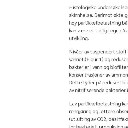
Histologiske undersøkelser 
skinnhelse. Derimot økte g
høy partikkelbelastning båd
kan være et tidlig tegn på
utvikling.
Nivåer av suspendert stoff (
vannet (Figur 1) og reduser
bakterier i vann og biofilt
konsentrasjoner av ammoniu
Dette tyder på redusert bio
av nitrifiserende bakterier i
Lav partikkelbelastning ka
rengjøring og lettere obse
(utlufting av CO2, desinfeks
for bakteriell produksjon 