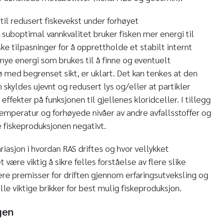
til redusert fiskevekst under forhøyet
 suboptimal vannkvalitet bruker fisken mer energi til
e tilpasninger for å opprettholde et stabilt internt
ye energi som brukes til å finne og eventuelt
jø med begrenset sikt, er uklart. Det kan tenkes at den
 skyldes ujevnt og redusert lys og/eller at partikler
ffekter på funksjonen til gjellenes kloridceller. I tillegg
temperatur og forhøyede nivåer av andre avfallsstoffer og
 fiskeproduksjonen negativt.
ariasjon i hvordan RAS driftes og hvor vellykket
t være viktig å sikre felles forståelse av flere slike
sere premisser for driften gjennom erfaringsutveksling og
lle viktige brikker for best mulig fiskeproduksjon.
gen