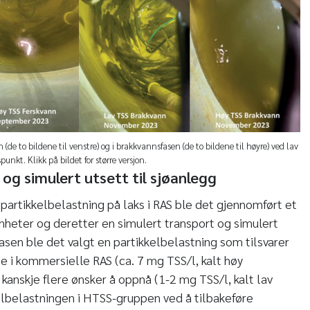
n (de to bildene til venstre) og i brakkvannsfasen (de to bildene til høyre) ved lav
punkt. Klikk på bildet for større versjon.
og simulert utsett til sjøanlegg
 partikkelbelastning på laks i RAS ble det gjennomført et
enheter og deretter en simulert transport og simulert
-fasen ble det valgt en partikkelbelastning som tilsvarer
ne i kommersielle RAS (ca. 7 mg TSS/l, kalt høy
anskje flere ønsker å oppnå (1-2 mg TSS/l, kalt lav
elbelastningen i HTSS-gruppen ved å tilbakeføre