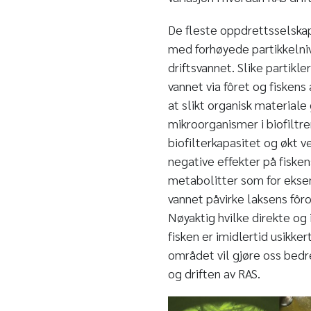
De fleste oppdrettsselskap
med forhøyede partikkelniv
driftsvannet. Slike partikle
vannet via fôret og fiskens 
at slikt organisk materiale
mikroorganismer i biofiltre
biofilterkapasitet og økt v
negative effekter på fiske
metabolitter som for eksem
vannet påvirke laksens fôr
Nøyaktig hvilke direkte og 
fisken er imidlertid usikke
området vil gjøre oss bedre 
og driften av RAS.