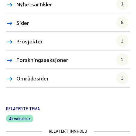
Nyhetsartikler
2
Sider
8
Prosjekter
1
Forskningsseksjoner
1
Områdesider
1
RELATERTE TEMA
Akvakultur
RELATERT INNHOLD