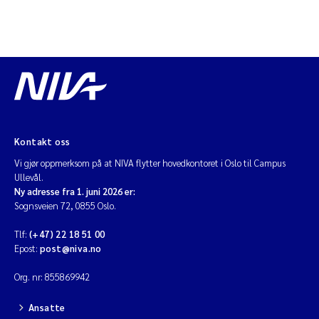
Kontakt oss
Vi gjør oppmerksom på at NIVA flytter hovedkontoret i Oslo til Campus
Ullevål.
Ny adresse fra 1. juni 2026 er:
Sognsveien 72, 0855 Oslo.
Tlf:
(+47) 22 18 51 00
Epost:
post@niva.no
Org. nr: 855869942
Ansatte