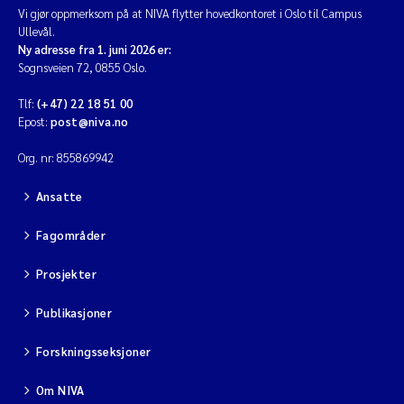
Vi gjør oppmerksom på at NIVA flytter hovedkontoret i Oslo til Campus
Ullevål.
Ny adresse fra 1. juni 2026 er:
Sognsveien 72, 0855 Oslo.
Tlf:
(+47) 22 18 51 00
Epost:
post@niva.no
Org. nr: 855869942
Ansatte
Fagområder
Prosjekter
Publikasjoner
Forskningsseksjoner
Om NIVA