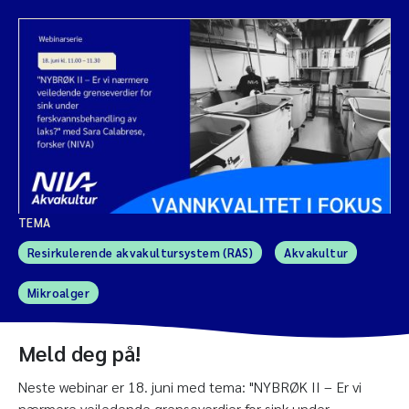
TEMA
Resirkulerende akvakultursystem (RAS)
Akvakultur
Mikroalger
Meld deg på!
Neste webinar er 18. juni med tema: "NYBRØK II – Er vi
nærmere veiledende grenseverdier for sink under