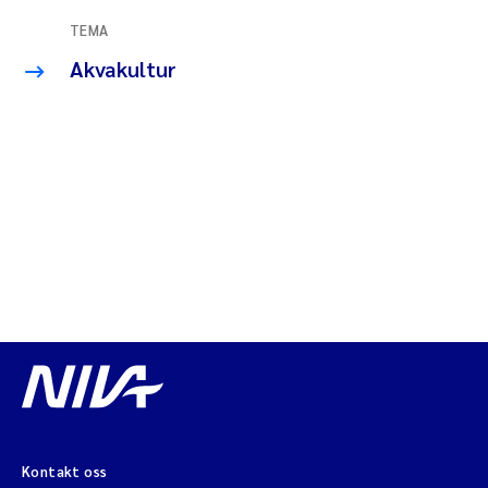
TEMA
temaside om akvakultur
Akvakultur
Kontakt oss