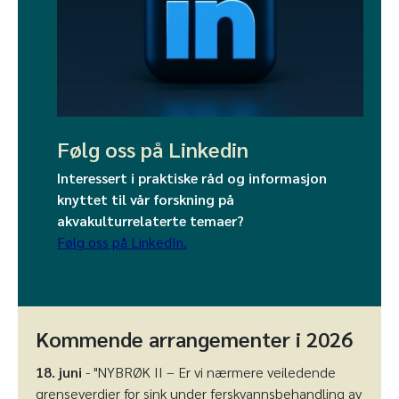
Følg oss på Linkedin
Interessert i praktiske råd og informasjon
knyttet til vår forskning på
akvakulturrelaterte temaer?
Følg oss på LinkedIn.
Kommende arrangementer i 2026
18. juni
- "NYBRØK II – Er vi nærmere veiledende
grenseverdier for sink under ferskvannsbehandling av