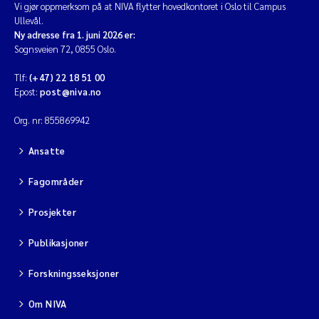
Vi gjør oppmerksom på at NIVA flytter hovedkontoret i Oslo til Campus
Ullevål.
Ny adresse fra 1. juni 2026 er:
Sognsveien 72, 0855 Oslo.
Tlf:
(+47) 22 18 51 00
Epost:
post@niva.no
Org. nr: 855869942
Ansatte
Fagområder
Prosjekter
Publikasjoner
Forskningsseksjoner
Om NIVA