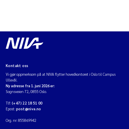
Kontakt oss
Vi gjør oppmerksom på at NIVA flytter hovedkontoret i Oslo til Campus
Ullevål.
Ny adresse fra 1. juni 2026 er:
Sognsveien 72, 0855 Oslo.
Tlf:
(+47) 22 18 51 00
Epost:
post@niva.no
Org. nr: 855869942