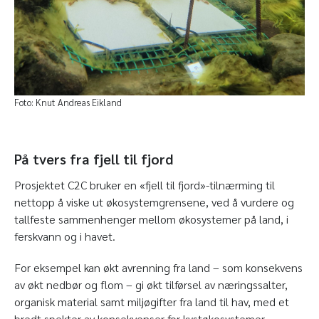
Foto: Knut Andreas Eikland
På tvers fra fjell til fjord
Prosjektet C2C bruker en «fjell til fjord»-tilnærming til
nettopp å viske ut økosystemgrensene, ved å vurdere og
tallfeste sammenhenger mellom økosystemer på land, i
ferskvann og i havet.
For eksempel kan økt avrenning fra land – som konsekvens
av økt nedbør og flom – gi økt tilførsel av næringssalter,
organisk material samt miljøgifter fra land til hav, med et
bredt spekter av konsekvenser for kystøkosystemer.