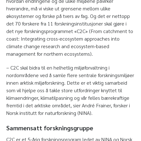
hvordan endringene og de ulike miljøene påvirker
hverandre, må vi viske ut grensene mellom ulike
økosystemer og forske på tvers av fag. Og det er nettopp
det 70 forskere fra 11 forskningsinstitusjoner skal gjøre i
det nye forskningsprogrammet «C2C» (From catchment to
coast: Integrating cross-ecosystem approaches into
climate change research and ecosystem-based
management for northern ecosystems).
– C2C skal bidra til en helhetlig miljøforvaltning i
nordområdene ved å samle flere sentrale forskningsmiljøer
innen arktisk miljøforskning. Dette er et viktig samarbeid
som vil hjelpe oss å takle store utfordringer knyttet til
klimaendringer, klimatilpasning og vår felles bærekraftige
fremtid i det arktiske området, sier André Frainer, forsker i
Norsk institutt for naturforskning (NINA).
Sammensatt forskningsgruppe
C2C er et 5-årig forskningsprogram ledet av NINA og Norsk