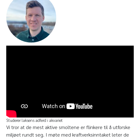
Studerer laksens adferd i akvariet
Vi tror at de mest aktive smoltene er flinkere til å utforske
miljøet rundt seg. I møte med kraftverksinntaket leter de