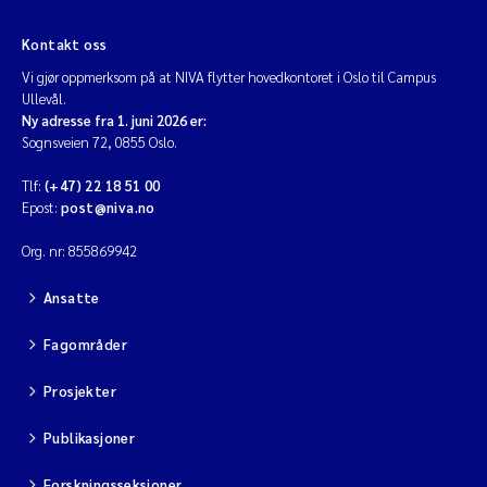
Kontakt oss
Vi gjør oppmerksom på at NIVA flytter hovedkontoret i Oslo til Campus
Ullevål.
Ny adresse fra 1. juni 2026 er:
Sognsveien 72, 0855 Oslo.
Tlf:
(+47) 22 18 51 00
Epost:
post@niva.no
Org. nr: 855869942
Ansatte
Fagområder
Prosjekter
Publikasjoner
Forskningsseksjoner