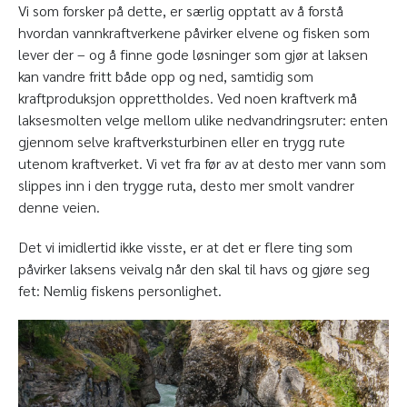
Vi som forsker på dette, er særlig opptatt av å forstå
hvordan vannkraftverkene påvirker elvene og fisken som
lever der – og å finne gode løsninger som gjør at laksen
kan vandre fritt både opp og ned, samtidig som
kraftproduksjon opprettholdes. Ved noen kraftverk må
laksesmolten velge mellom ulike nedvandringsruter: enten
gjennom selve kraftverksturbinen eller en trygg rute
utenom kraftverket. Vi vet fra før av at desto mer vann som
slippes inn i den trygge ruta, desto mer smolt vandrer
denne veien.
Det vi imidlertid ikke visste, er at det er flere ting som
påvirker laksens veivalg når den skal til havs og gjøre seg
fet: Nemlig fiskens personlighet.