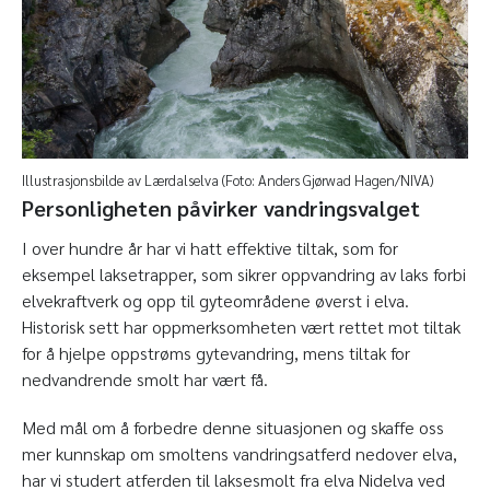
Illustrasjonsbilde av Lærdalselva (Foto: Anders Gjørwad Hagen/NIVA)
Personligheten påvirker vandringsvalget
I over hundre år har vi hatt effektive tiltak, som for
eksempel laksetrapper, som sikrer oppvandring av laks forbi
elvekraftverk og opp til gyteområdene øverst i elva.
Historisk sett har oppmerksomheten vært rettet mot tiltak
for å hjelpe oppstrøms gytevandring, mens tiltak for
nedvandrende smolt har vært få.
Med mål om å forbedre denne situasjonen og skaffe oss
mer kunnskap om smoltens vandringsatferd nedover elva,
har vi studert atferden til laksesmolt fra elva Nidelva ved