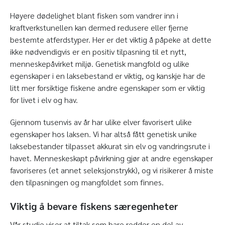
Høyere dødelighet blant fisken som vandrer inn i
kraftverkstunellen kan dermed redusere eller fjerne
bestemte atferdstyper. Her er det viktig å påpeke at dette
ikke nødvendigvis er en positiv tilpasning til et nytt,
menneskepåvirket miljø. Genetisk mangfold og ulike
egenskaper i en laksebestand er viktig, og kanskje har de
litt mer forsiktige fiskene andre egenskaper som er viktig
for livet i elv og hav.
Gjennom tusenvis av år har ulike elver favorisert ulike
egenskaper hos laksen. Vi har altså fått genetisk unike
laksebestander tilpasset akkurat sin elv og vandringsrute i
havet. Menneskeskapt påvirkning gjør at andre egenskaper
favoriseres (et annet seleksjonstrykk), og vi risikerer å miste
den tilpasningen og mangfoldet som finnes.
Viktig å bevare fiskens særegenheter
Vår studie viser at tiltak som bare redder en del av