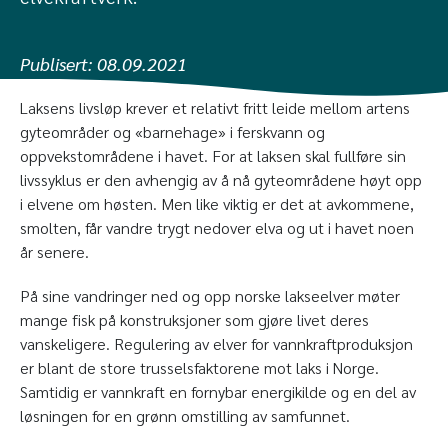
Publisert:
08.09.2021
Laksens livsløp krever et relativt fritt leide mellom artens
gyteområder og «barnehage» i ferskvann og
oppvekstområdene i havet. For at laksen skal fullføre sin
livssyklus er den avhengig av å nå gyteområdene høyt opp
i elvene om høsten. Men like viktig er det at avkommene,
smolten, får vandre trygt nedover elva og ut i havet noen
år senere.
På sine vandringer ned og opp norske lakseelver møter
mange fisk på konstruksjoner som gjøre livet deres
vanskeligere. Regulering av elver for vannkraftproduksjon
er blant de store trusselsfaktorene mot laks i Norge.
Samtidig er vannkraft en fornybar energikilde og en del av
løsningen for en grønn omstilling av samfunnet.