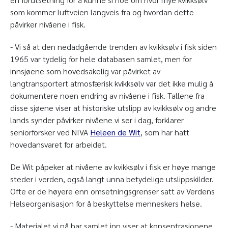
som kommer luftveien langveis fra og hvordan dette
påvirker nivåene i fisk.
- Vi så at den nedadgående trenden av kvikksølv i fisk siden
1965 var tydelig for hele databasen samlet, men for
innsjøene som hovedsakelig var påvirket av
langtransportert atmosfærisk kvikksølv var det ikke mulig å
dokumentere noen endring av nivåene i fisk. Tallene fra
disse sjøene viser at historiske utslipp av kvikksølv og andre
lands synder påvirker nivåene vi ser i dag, forklarer
seniorforsker ved NIVA
Heleen de Wit
, som har hatt
hovedansvaret for arbeidet.
De Wit påpeker at nivåene av kvikksølv i fisk er høye mange
steder i verden, også langt unna betydelige utslippskilder.
Ofte er de høyere enn omsetningsgrenser satt av Verdens
Helseorganisasjon for å beskyttelse menneskers helse.
- Materialet vi nå har samlet inn viser at konsentrasjonene