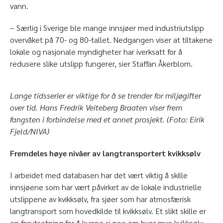
vann.
– Særlig i Sverige ble mange innsjøer med industriutslipp
overvåket på 70- og 80-tallet. Nedgangen viser at tiltakene
lokale og nasjonale myndigheter har iverksatt for å
redusere slike utslipp fungerer, sier Staffan Åkerblom.
Lange tidsserier er viktige for å se trender for miljøgifter
over tid. Hans Fredrik Veiteberg Braaten viser frem
fangsten i forbindelse med et annet prosjekt.
(Foto: Eirik
Fjeld/NIVA)
Fremdeles høye nivåer av langtransportert kvikksølv
I arbeidet med databasen har det vært viktig å skille
innsjøene som har vært påvirket av de lokale industrielle
utslippene av kvikksølv, fra sjøer som har atmosfærisk
langtransport som hovedkilde til kvikksølv. Et slikt skille er
en forutsetning for å kunne si noe om hvor mye kvikksølv