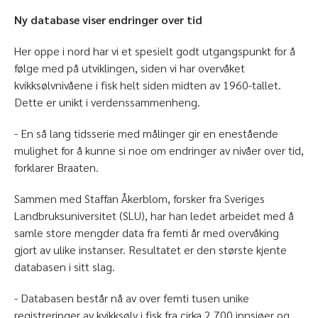
Ny database viser endringer over tid
Her oppe i nord har vi et spesielt godt utgangspunkt for å
følge med på utviklingen, siden vi har overvåket
kvikksølvnivåene i fisk helt siden midten av 1960-tallet.
Dette er unikt i verdenssammenheng.
- En så lang tidsserie med målinger gir en enestående
mulighet for å kunne si noe om endringer av nivåer over tid,
forklarer Braaten.
Sammen med Staffan Åkerblom, forsker fra Sveriges
Landbruksuniversitet (SLU), har han ledet arbeidet med å
samle store mengder data fra femti år med overvåking
gjort av ulike instanser. Resultatet er den største kjente
databasen i sitt slag.
- Databasen består nå av over femti tusen unike
registreringer av kvikksølv i fisk fra cirka 2 700 innsjøer og