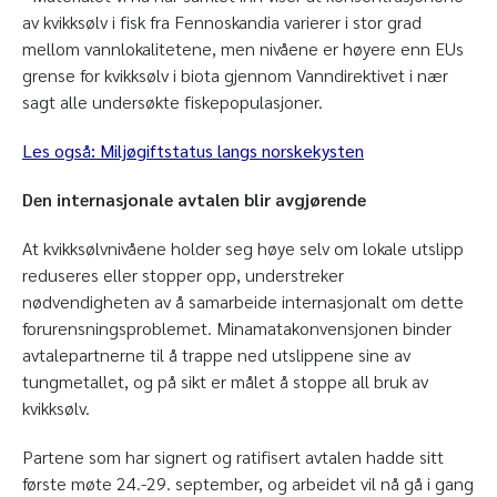
av kvikksølv i fisk fra Fennoskandia varierer i stor grad
mellom vannlokalitetene, men nivåene er høyere enn EUs
grense for kvikksølv i biota gjennom Vanndirektivet i nær
sagt alle undersøkte fiskepopulasjoner.
Les også: Miljøgiftstatus langs norskekysten
Den internasjonale avtalen blir avgjørende
At kvikksølvnivåene holder seg høye selv om lokale utslipp
reduseres eller stopper opp, understreker
nødvendigheten av å samarbeide internasjonalt om dette
forurensningsproblemet. Minamatakonvensjonen binder
avtalepartnerne til å trappe ned utslippene sine av
tungmetallet, og på sikt er målet å stoppe all bruk av
kvikksølv.
Partene som har signert og ratifisert avtalen hadde sitt
første møte 24.-29. september, og arbeidet vil nå gå i gang