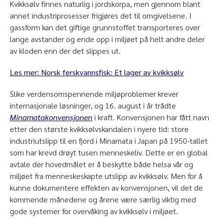
Kvikksølv finnes naturlig i jordskorpa, men gjennom blant
annet industriprosesser frigjøres det til omgivelsene. I
gassform kan det giftige grunnstoffet transporteres over
lange avstander og ende opp i miljøet på helt andre deler
av kloden enn der det slippes ut.
Les mer: Norsk ferskvannsfisk: Et lager av kvikksølv
Slike verdensomspennende miljøproblemer krever
internasjonale løsninger, og 16. august i år trådte
Minamatakonvensjonen
i kraft. Konvensjonen har fått navn
etter den største kvikksølvskandalen i nyere tid: store
industriutslipp til en fjord i Minamata i Japan på 1950-tallet
som har krevd drøyt tusen menneskeliv. Dette er en global
avtale der hovedmålet er å beskytte både helsa vår og
miljøet fra menneskeskapte utslipp av kvikksølv. Men for å
kunne dokumentere effekten av konvensjonen, vil det de
kommende månedene og årene være særlig viktig med
gode systemer for overvåking av kvikksølv i miljøet.