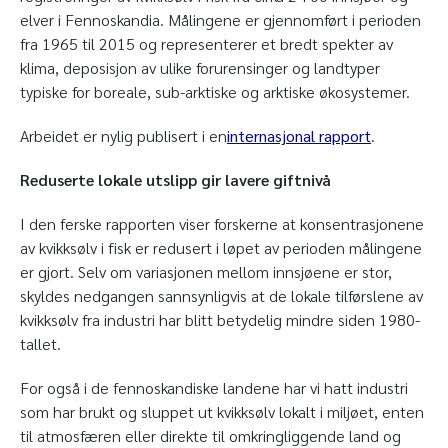
elver i Fennoskandia. Målingene er gjennomført i perioden
fra 1965 til 2015 og representerer et bredt spekter av
klima, deposisjon av ulike forurensinger og landtyper
typiske for boreale, sub-arktiske og arktiske økosystemer.
Arbeidet er nylig publisert i en
internasjonal rapport
.
Reduserte lokale utslipp gir lavere giftnivå
I den ferske rapporten viser forskerne at konsentrasjonene
av kvikksølv i fisk er redusert i løpet av perioden målingene
er gjort. Selv om variasjonen mellom innsjøene er stor,
skyldes nedgangen sannsynligvis at de lokale tilførslene av
kvikksølv fra industri har blitt betydelig mindre siden 1980-
tallet.
For også i de fennoskandiske landene har vi hatt industri
som har brukt og sluppet ut kvikksølv lokalt i miljøet, enten
til atmosfæren eller direkte til omkringliggende land og