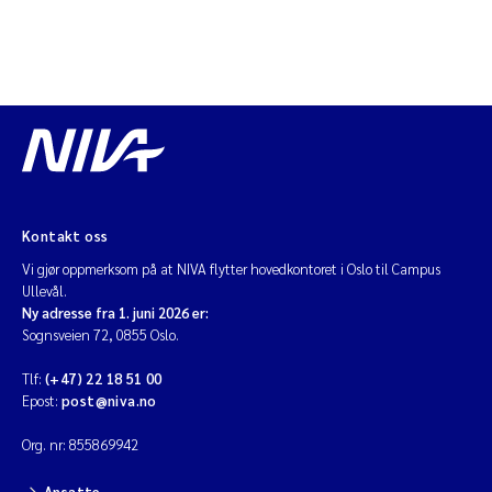
Kontakt oss
Vi gjør oppmerksom på at NIVA flytter hovedkontoret i Oslo til Campus
Ullevål.
Ny adresse fra 1. juni 2026 er:
Sognsveien 72, 0855 Oslo.
Tlf:
(+47) 22 18 51 00
Epost:
post@niva.no
Org. nr: 855869942
Ansatte