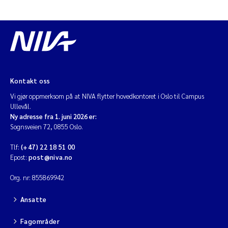
Kontakt oss
Vi gjør oppmerksom på at NIVA flytter hovedkontoret i Oslo til Campus
Ullevål.
Ny adresse fra 1. juni 2026 er:
Sognsveien 72, 0855 Oslo.
Tlf:
(+47) 22 18 51 00
Epost:
post@niva.no
Org. nr: 855869942
Ansatte
Fagområder