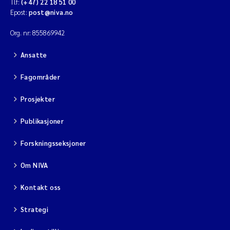
Tlf:
(+47) 22 18 51 00
Epost:
post@niva.no
Org. nr: 855869942
Ansatte
Fagområder
Prosjekter
Publikasjoner
Forskningsseksjoner
Om NIVA
Kontakt oss
Strategi