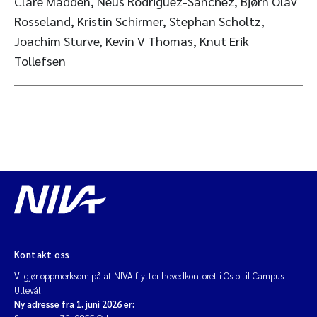
Clare Madden, Neus Rodriguez-Sanchez, Bjørn Olav
Rosseland, Kristin Schirmer, Stephan Scholtz,
Joachim Sturve, Kevin V Thomas, Knut Erik
Tollefsen
Kontakt oss
Vi gjør oppmerksom på at NIVA flytter hovedkontoret i Oslo til Campus
Ullevål.
Ny adresse fra 1. juni 2026 er: