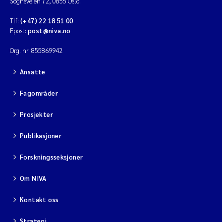
Sognsveien 72, 0855 Oslo.
Tlf:
(+47) 22 18 51 00
Epost:
post@niva.no
Org. nr: 855869942
Ansatte
Fagområder
Prosjekter
Publikasjoner
Forskningsseksjoner
Om NIVA
Kontakt oss
Strategi