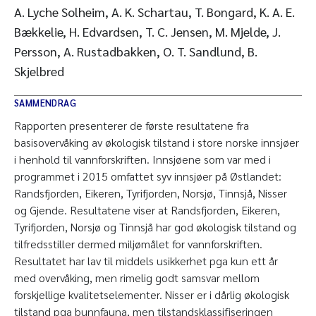
A. Lyche Solheim, A. K. Schartau, T. Bongard, K. A. E.
Bækkelie, H. Edvardsen, T. C. Jensen, M. Mjelde, J.
Persson, A. Rustadbakken, O. T. Sandlund, B.
Skjelbred
SAMMENDRAG
Rapporten presenterer de første resultatene fra
basisovervåking av økologisk tilstand i store norske innsjøer
i henhold til vannforskriften. Innsjøene som var med i
programmet i 2015 omfattet syv innsjøer på Østlandet:
Randsfjorden, Eikeren, Tyrifjorden, Norsjø, Tinnsjå, Nisser
og Gjende. Resultatene viser at Randsfjorden, Eikeren,
Tyrifjorden, Norsjø og Tinnsjå har god økologisk tilstand og
tilfredsstiller dermed miljømålet for vannforskriften.
Resultatet har lav til middels usikkerhet pga kun ett år
med overvåking, men rimelig godt samsvar mellom
forskjellige kvalitetselementer. Nisser er i dårlig økologisk
tilstand pga bunnfauna, men tilstandsklassifiseringen