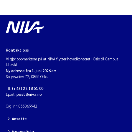
Kontakt oss
Vi gjør oppmerksom på at NIVA flytter hovedkontoret i Oslo til Campus
Ullevål.
Ny adresse fra 1. juni 2026 er:
Sognsveien 72, 0855 Oslo.
Tlf:
(+47) 22 18 51 00
Epost:
post@niva.no
Org. nr: 855869942
Ansatte
Fagområder