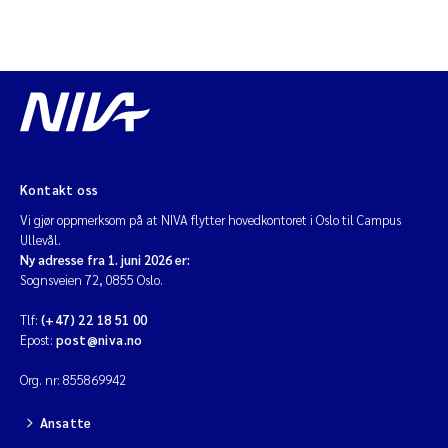
Kontakt oss
Vi gjør oppmerksom på at NIVA flytter hovedkontoret i Oslo til Campus
Ullevål.
Ny adresse fra 1. juni 2026 er:
Sognsveien 72, 0855 Oslo.
Tlf:
(+47) 22 18 51 00
Epost:
post@niva.no
Org. nr: 855869942
Ansatte