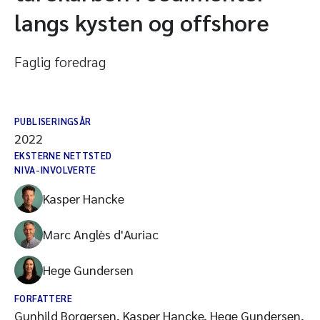
langs kysten og offshore
Faglig foredrag
PUBLISERINGSÅR
2022
EKSTERNE NETTSTED
NIVA-INVOLVERTE
Kasper Hancke
Marc Anglès d'Auriac
Hege Gundersen
FORFATTERE
Gunhild Borgersen, Kasper Hancke, Hege Gundersen,