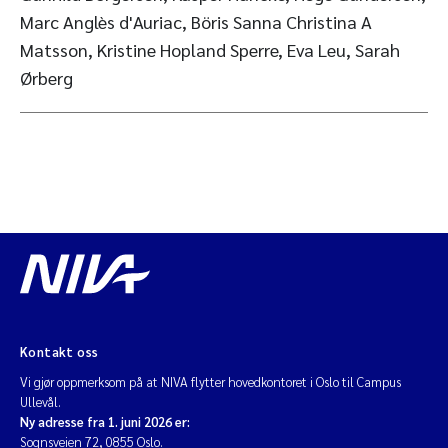
Marc Anglès d'Auriac, Böris Sanna Christina A
Matsson, Kristine Hopland Sperre, Eva Leu, Sarah
Ørberg
Kontakt oss
Vi gjør oppmerksom på at NIVA flytter hovedkontoret i Oslo til Campus
Ullevål.
Ny adresse fra 1. juni 2026 er:
Sognsveien 72, 0855 Oslo.