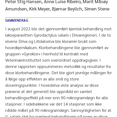
Peter Stig Hansen, Anne Luise Ribeiro, Marit Måsøy
Amundsen, Kirk Meyer, Bjørnar Beylich, Simen Stene
SAMMENDRAG
I august 2022 ble det gjennomført kjemisk behandling mot
lakseparasitten Gyrodactylus salaris i Drivaregionen. I de to
elvene Driva og Litldalselva ble kloramin brukt som
hovedkjemikalium. Klorbehandlingene ble gjennomført av
gruppen «Gyroklor» i henhold til kontrakt med
Veterinærinstituttet som overordnet oppdragsgiver. I
denne rapporten oppsummeres metodikk og resultater fra
disse klorbehandlingene. Det ble gjort jevnlige målinger for
å følge opp effekten av alle små og store
doseringspunkter. I hovedelva viste analyse av disse
prøvene at det generelt ble oppnådd en samlet
behandlingseffekt på mer enn 90 mikrogramdøgn for alle
stasjoner. I sidebekkene var det 14 stasjoner som ikke
nådde målet på 90 mikrogramdøgn. Sannsynligheten for at
G. salaris skal ha overlevd behandlingen på noen av disse