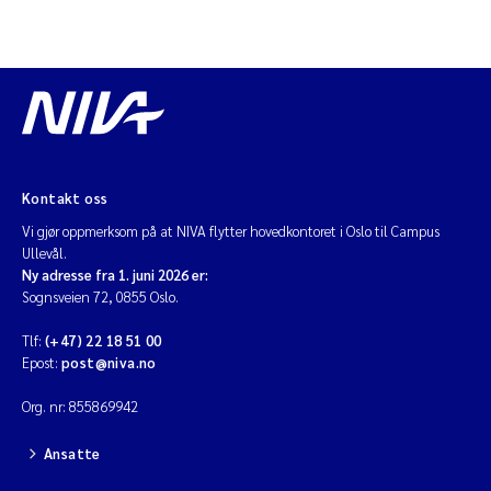
Kontakt oss
Vi gjør oppmerksom på at NIVA flytter hovedkontoret i Oslo til Campus
Ullevål.
Ny adresse fra 1. juni 2026 er:
Sognsveien 72, 0855 Oslo.
Tlf:
(+47) 22 18 51 00
Epost:
post@niva.no
Org. nr: 855869942
Ansatte