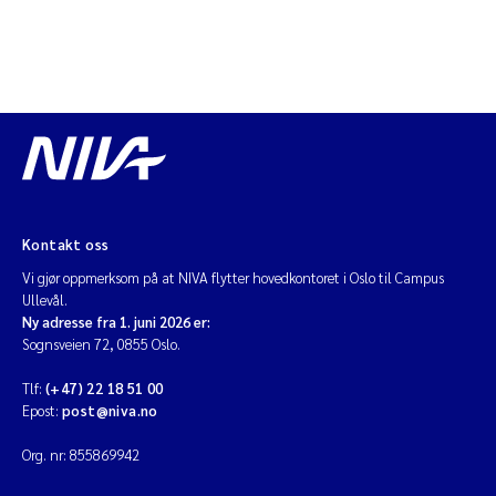
Kontakt oss
Vi gjør oppmerksom på at NIVA flytter hovedkontoret i Oslo til Campus
Ullevål.
Ny adresse fra 1. juni 2026 er:
Sognsveien 72, 0855 Oslo.
Tlf:
(+47) 22 18 51 00
Epost:
post@niva.no
Org. nr: 855869942