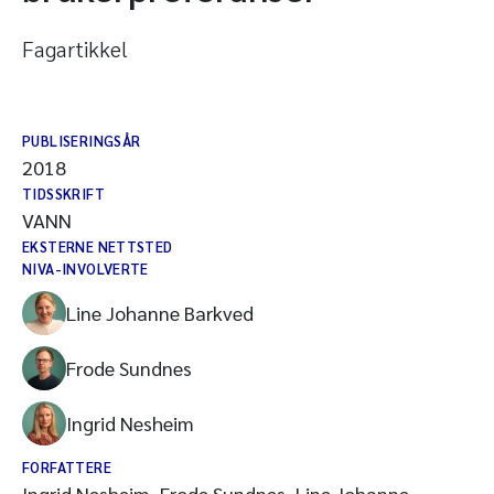
Fagartikkel
PUBLISERINGSÅR
2018
TIDSSKRIFT
VANN
EKSTERNE NETTSTED
NIVA-INVOLVERTE
Line Johanne Barkved
Frode Sundnes
Ingrid Nesheim
FORFATTERE
Ingrid Nesheim, Frode Sundnes, Line Johanne