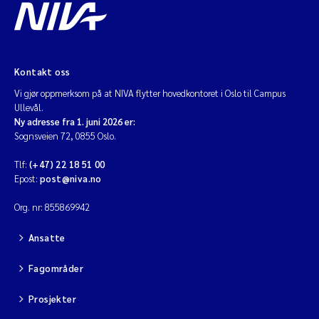
Kontakt oss
Vi gjør oppmerksom på at NIVA flytter hovedkontoret i Oslo til Campus
Ullevål.
Ny adresse fra 1. juni 2026 er:
Sognsveien 72, 0855 Oslo.
Tlf:
(+47) 22 18 51 00
Epost:
post@niva.no
Org. nr: 855869942
Ansatte
Fagområder
Prosjekter