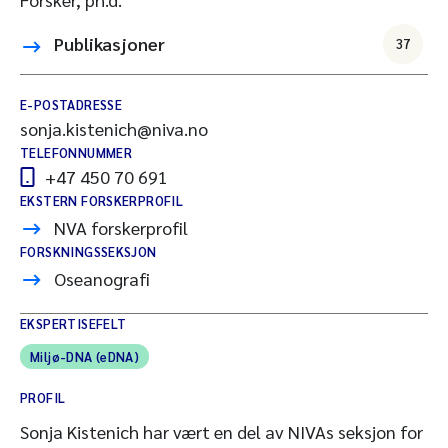
Publikasjoner
37
E-POSTADRESSE
sonja.kistenich@niva.no
TELEFONNUMMER
+47 450 70 691
EKSTERN FORSKERPROFIL
NVA forskerprofil
FORSKNINGSSEKSJON
Oseanografi
EKSPERTISEFELT
Miljø-DNA (eDNA)
PROFIL
Sonja Kistenich har vært en del av NIVAs seksjon for