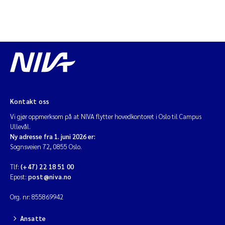
Kontakt oss
Vi gjør oppmerksom på at NIVA flytter hovedkontoret i Oslo til Campus
Ullevål.
Ny adresse fra 1. juni 2026 er:
Sognsveien 72, 0855 Oslo.
Tlf:
(+47) 22 18 51 00
Epost:
post@niva.no
Org. nr: 855869942
Ansatte