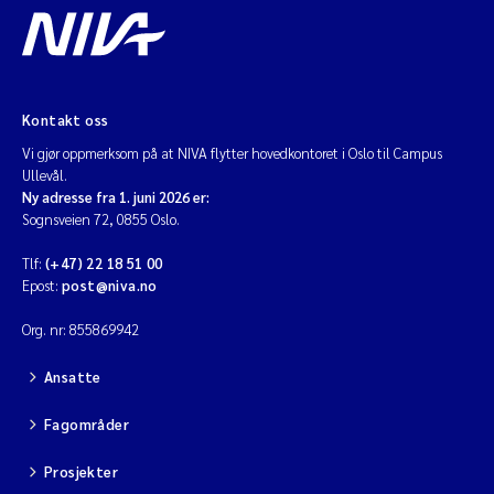
Kontakt oss
Vi gjør oppmerksom på at NIVA flytter hovedkontoret i Oslo til Campus
Ullevål.
Ny adresse fra 1. juni 2026 er:
Sognsveien 72, 0855 Oslo.
Tlf:
(+47) 22 18 51 00
Epost:
post@niva.no
Org. nr: 855869942
Ansatte
Fagområder
Prosjekter