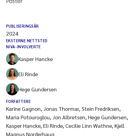
Poster
PUBLISERINGSÅR
2024
EKSTERNE NETTSTED
NIVA-INVOLVERTE
Kasper Hancke
Eli Rinde
Hege Gundersen
FORFATTERE
Karine Gagnon, Jonas Thormar, Stein Fredriksen,
Maria Potouroglou, Jon Albretsen, Hege Gundersen,
Kasper Hancke, Eli Rinde, Cecilie Linn Wathne, Kjell
Magnus Norderhaug