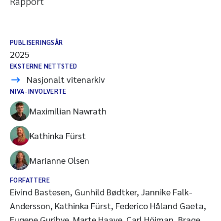
Rapport
PUBLISERINGSÅR
2025
EKSTERNE NETTSTED
Nasjonalt vitenarkiv
NIVA-INVOLVERTE
Maximilian Nawrath
Kathinka Fürst
Marianne Olsen
FORFATTERE
Eivind Bastesen, Gunhild Bødtker, Jannike Falk-
Andersson, Kathinka Fürst, Federico Håland Gaeta,
Eugene Guribye, Marte Haave, Carl Höjman, Brage