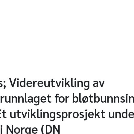
; Videreutvikling av
unnlaget for bløtbunnsin
Et utviklingsprosjekt unde
i Norge (DN