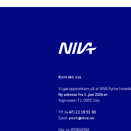
Kontakt oss
Vi gjør oppmerksom på at NIVA flytter hovedko
Ny adresse fra 1. juni 2026 er:
Sognsveien 72, 0855 Oslo.
Tlf:
(+47) 22 18 51 00
Epost:
post@niva.no
Org. nr: 855869942