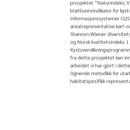
prosjektet ”Naturindeks; V
bløtbunnsindikator for kyst
Informasjonssystemer (GIS)
arealrepresentative kart ov
Shannon-Wiener diversitetsi
og Norsk kvalitetsindeks 1
Kystovervåkningsprogramme
fra dette prosjektet kan in
arbeidet vi har gjort i det
lignende metodikk for utar
habitatspesifikk representa