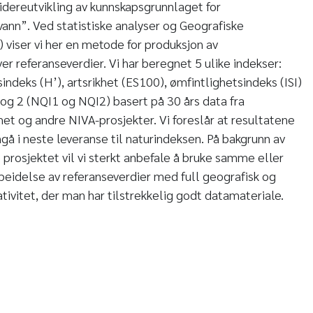
idereutvikling av kunnskapsgrunnlaget for
vann”. Ved statistiske analyser og Geografiske
 viser vi her en metode for produksjon av
er referanseverdier. Vi har beregnet 5 ulike indekser:
ndeks (H’), artsrikhet (ES100), ømfintlighetsindeks (ISI)
 og 2 (NQI1 og NQI2) basert på 30 års data fra
t og andre NIVA-prosjekter. Vi foreslår at resultatene
ngå i neste leveranse til naturindeksen. På bakgrunn av
te prosjektet vil vi sterkt anbefale å bruke samme eller
beidelse av referanseverdier med full geografisk og
tivitet, der man har tilstrekkelig godt datamateriale.