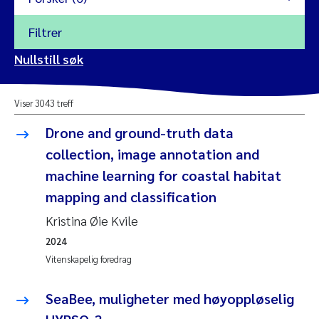
Filtrer
2026
Nullstill søk
Vanja Alling
2025
Viser 3043 treff
Yan Lin
2024
Drone and ground-truth data
Kristina Øie Kvile
collection, image annotation and
2023
machine learning for coastal habitat
Areti Balkoni
2022
mapping and classification
Kristina Øie Kvile
Marianne Stave Sekkenes
2021
2024
Nullstill
Charles Patrick Lavin
Vitenskapelig foredrag
2020
Nullstill
Eirin Aasland
SeaBee, muligheter med høyoppløselig
2019