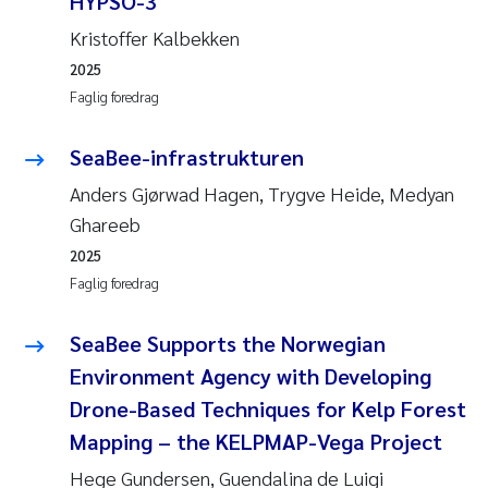
HYPSO-3
Andy Stock
2018
Kristoffer Kalbekken
2025
Julia Szulecka
2017
Faglig foredrag
Aase Jeanette Kvanneid
2016
SeaBee-infrastrukturen
Ellen Johannesen
2015
Anders Gjørwad Hagen, Trygve Heide, Medyan
Ghareeb
Steen Wilhelm Knudsen
2014
2025
Faglig foredrag
Paul Ragnar Berg
2013
SeaBee Supports the Norwegian
Sindre Langaas
2012
Environment Agency with Developing
Drone-Based Techniques for Kelp Forest
Øyvind Kaste
2011
Mapping – the KELPMAP-Vega Project
Christian Vogelsang
2010
Hege Gundersen, Guendalina de Luigi