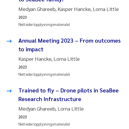
Pierre Franqois Jaccard
Medyan Ghareeb, Kasper Hancke, Lorna Little
2023
Richard Garth James Bellerby
Nettsider (opplysningsmateriale)
Asle Økelsrud
Annual Meeting 2023 – From outcomes
Bjørnar Andre Beylich
to impact
Kasper Hancke, Lorna Little
Ashenafi Seifu Gragne
2023
Nettsider (opplysningsmateriale)
Vladyslava Hostyeva
Trained to fly – Drone pilots in SeaBee
Odd Arne Segtnan Skogan
Research Infrastructure
Ana Margarida Pinto Costa
Medyan Ghareeb, Lorna Little
2023
Espen Lund
Nettsider (opplysningsmateriale)