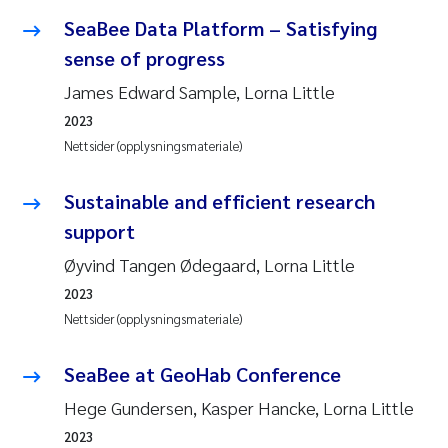
SeaBee Data Platform – Satisfying
Juan Carlos Farias Pardo
sense of progress
James Edward Sample, Lorna Little
Chiara Consolaro
2023
Frode Sundnes
Nettsider (opplysningsmateriale)
Andrew Luke King
Sustainable and efficient research
support
Ian Allan
Øyvind Tangen Ødegaard, Lorna Little
2023
Bert van Bavel
Nettsider (opplysningsmateriale)
Marianne Mosberg
SeaBee at GeoHab Conference
Kathinka Fürst
Hege Gundersen, Kasper Hancke, Lorna Little
2023