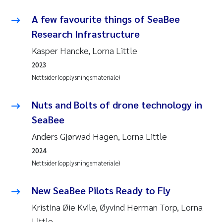
Anastasia Georgantzopoulou
A few favourite things of SeaBee
Research Infrastructure
Roar Brænden
Kasper Hancke, Lorna Little
Merete Schøyen
2023
Nettsider (opplysningsmateriale)
Camilla With Fagerli
Nuts and Bolts of drone technology in
Lena Haugland Moen
SeaBee
Anders Gjørwad Hagen, Lorna Little
Medyan Esam Ghareeb
2024
Prem Chand
Nettsider (opplysningsmateriale)
Thorjørn Larssen
New SeaBee Pilots Ready to Fly
Kristina Øie Kvile, Øyvind Herman Torp, Lorna
Kasper Hancke
Little