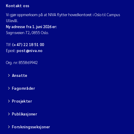
Veronica Sæther Eftevåg
Kontakt oss
Vi gjør oppmerksom på at NIVA flytter hovedkontoret i Oslo til Campus
Valentina Elena Tartiu
Ullevål.
Ny adresse fra 1. juni 2026 er:
Tânia Cristina Gomes
Sognsveien 72, 0855 Oslo.
Tlf:
(+47) 22 18 51 00
Susan Skogtvedt Røed
Epost:
post@niva.no
Belinda Valdecanas
Org. nr: 855869942
Ansatte
Elianne Dunthorn Egge
Fagområder
Elisabeth Lie
Prosjekter
Froukje Maria Platjouw
Publikasjoner
Jan-Erik Thrane
Forskningsseksjoner