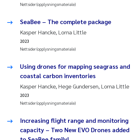
Caroline Enge
Nettsider (opplysningsmateriale)
Hans Nicolai Adam
SeaBee – The complete package
Kasper Hancke, Lorna Little
Mari Moren
2023
Helene Frigstad
Nettsider (opplysningsmateriale)
Paula Brighytte Ocampo Ramon
Using drones for mapping seagrass and
coastal carbon inventories
Liv Bente Skancke
Kasper Hancke, Hege Gundersen, Lorna Little
2023
Maeve McGovern
Nettsider (opplysningsmateriale)
Erling Aarhus Bratsberg
Increasing flight range and monitoring
Heleen de Wit
capacity – Two New EVO Drones added
to SeaBee family!