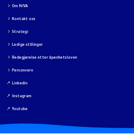
Jens Vedal
Om NIVA
Kontakt oss
Louise Valestrand
Strategi
Maria Thérése Hultman
Ledige stillinger
Peter Stig Hansen
Redegjørelse etter åpenhetsloven
Jannicke Moe
Personvern
Ana Catarina Almeida
Linkedin
Instagram
Adam David Lillicrap
Youtube
Erik Höglund
Debhasish Bhakta