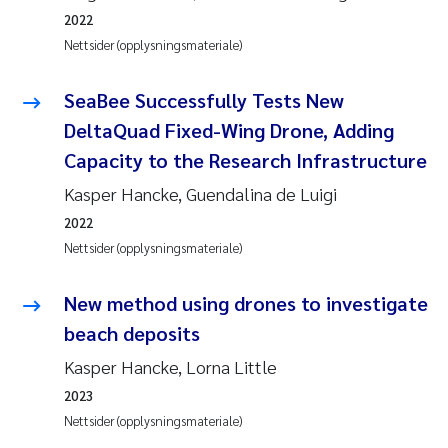
2022
Rolf David Vogt
2009
Nettsider (opplysningsmateriale)
Marta Moyano
2008
SeaBee Successfully Tests New
DeltaQuad Fixed-Wing Drone, Adding
Sandra Stadniczenko Gran
2007
Capacity to the Research Infrastructure
Anette Engesmo
2006
Kasper Hancke, Guendalina de Luigi
2022
Maximilian Nawrath
2005
Nettsider (opplysningsmateriale)
Emmy Falk Nøklebye
New method using drones to investigate
beach deposits
Kathrine Ivsett Johnsen
Kasper Hancke, Lorna Little
Line Johanne Barkved
2023
Nettsider (opplysningsmateriale)
Pawel Krzeminski