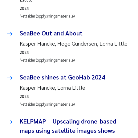
2024
Svetlana Pakhomova
Nettsider (opplysningsmateriale)
Li Xie
SeaBee Out and About
Susanne Jøntvedt Jørgensen
Kasper Hancke, Hege Gundersen, Lorna Little
2024
André Staalstrøm
Nettsider (opplysningsmateriale)
Uta Brandt
SeaBee shines at GeoHab 2024
Kasper Hancke, Lorna Little
Samantha Goncalves Prat
2024
Nettsider (opplysningsmateriale)
Knut Erik Tollefsen
KELPMAP – Upscaling drone-based
Sigrid Haande
maps using satellite images shows
Johnny Håll