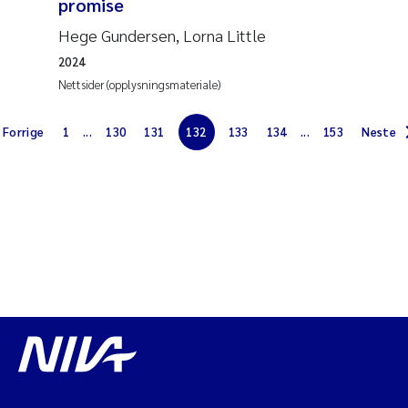
promise
Hege Gundersen, Lorna Little
Susanne Claudia Schneider
2024
Nettsider (opplysningsmateriale)
Sabine Marty
Forrige
1
...
130
131
132
133
134
...
153
Neste
Elisabeth Støhle Rødland
Marit Villø
Jonny Beyer
Nathalie Marquesin-Risbakk
Synne Authén Andresen
Sophie Mentzel