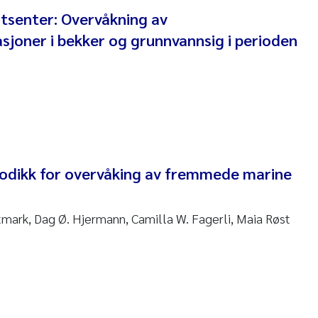
 David Vogt
tsenter: Overvåkning av
sjoner i bekker og grunnvannsig i perioden
ta Moyano
ra Stadniczenko Gran
tte Engesmo
milian Nawrath
todikk for overvåking av fremmede marine
y Falk Nøklebye
itmark, Dag Ø. Hjermann, Camilla W. Fagerli, Maia Røst
rine Ivsett Johnsen
 Johanne Barkved
l Krzeminski