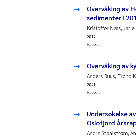
Overvåking av H
Hans
sedimenter i 201
Mar
Kristoffer Næs, Jarl
2012
Hele
Rapport
Paul
Overvåking av k
Ram
Anders Ruus, Trond K
Liv 
2021
Rapport
Mae
Erli
Undersøkelse av 
Oslofjord Årsra
Hele
Andre Staalstrøm, An