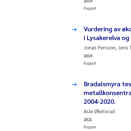
Esp
2019
Rapport
Anas
Vurdering av øko
Roa
i Lysakerelva o
Mer
Jonas Persson, Jens
2019
Cami
Rapport
Len
Bradalsmyra tes
Med
metallkonsentra
2004-2020.
Pre
Asle Økelsrud
2021
Thor
Rapport