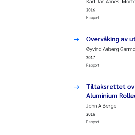
Karl Jan Aanes, Mort
2019
Andy
2016
2018
Juli
Rapport
2017
Aase
Overvåking av ut
2016
Elle
Øyvind Aaberg Garmo,
2017
2015
Ste
Rapport
2014
Paul
Tiltaksrettet o
2013
Sind
Aluminium Rolle
John A Berge
2012
Øyvi
2016
Rapport
2011
Chri