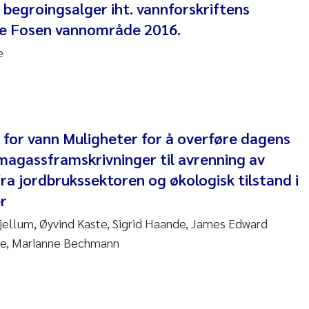
begroingsalger iht. vannforskriftens
 Carlos Farias Pardo
re Fosen vannområde 2016.
e
ra Consolaro
de Sundnes
ew Luke King
 for vann Muligheter for å overføre dagens
magassframskrivninger til avrenning av
Allan
ra jordbrukssektoren og økologisk tilstand i
 van Bavel
r
jellum, Øyvind Kaste, Sigrid Haande, James Edward
ianne Mosberg
ge, Marianne Bechmann
inka Fürst
line Enge