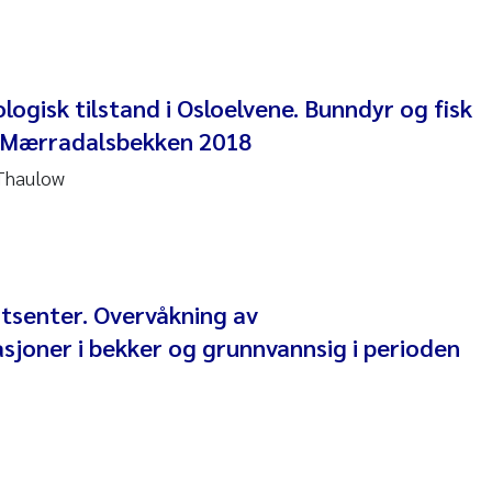
en Lund
tasia Georgantzopoulou
logisk tilstand i Osloelvene. Bunndyr og fisk
r Brænden
g Mærradalsbekken 2018
ete Schøyen
 Thaulow
lla With Fagerli
a Haugland Moen
tsenter. Overvåkning av
yan Esam Ghareeb
sjoner i bekker og grunnvannsig i perioden
m Chand
jørn Larssen