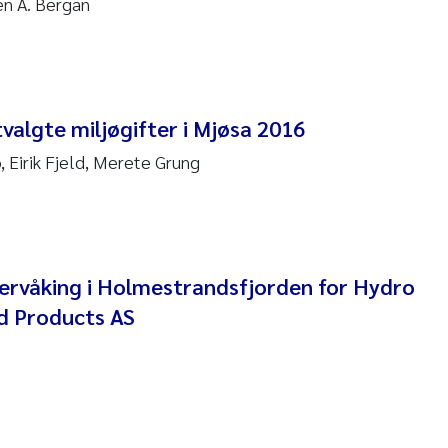
en A. Bergan
 Stock
a Szulecka
 Jeanette Kvanneid
valgte miljøgifter i Mjøsa 2016
n Johannesen
 Eirik Fjeld, Merete Grung
en Wilhelm Knudsen
 Ragnar Berg
vervåking i Holmestrandsfjorden for Hydro
re Langaas
d Products AS
nd Kaste
stian Vogelsang