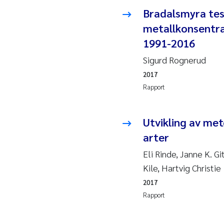
2010
Rolf
Bradalsmyra tes
metallkonsentra
2009
Mar
1991-2016
2008
Sand
Sigurd Rognerud
2017
2007
Ane
Rapport
2006
Maxi
Utvikling av me
arter
2005
Emm
Eli Rinde, Janne K. G
Kath
Kile, Hartvig Christie
2017
Line
Rapport
Pawe