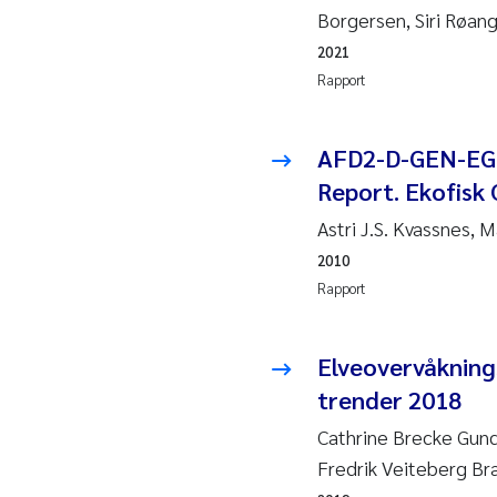
Borgersen, Siri Røan
Pier
2021
Rich
Rapport
Bell
AFD2-D-GEN-EG-
Asle
Report. Ekofisk
Bjør
Astri J.S. Kvassnes,
2010
Ashe
Rapport
Vlad
Elveovervåkning
Odd 
trender 2018
Cathrine Brecke Gun
Ana 
Fredrik Veiteberg Br