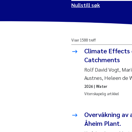
Nullstill søk
2026
Vanj
Viser 1588 treff
2025
Yan 
Climate Effects
2024
Kris
Catchments
Rolf David Vogt, Mar
2023
Aret
Austnes, Heleen de W
2026
| Water
2022
Mari
Vitenskapelig artikkel
2021
Char
Nullstill
Overvåkning av 
2020
Eiri
Åheim Plant.