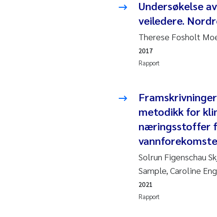
Undersøkelse av 
Juan
veiledere. Nord
Therese Fosholt Mo
Chia
2017
Fro
Rapport
Andr
Framskrivninger
metodikk for kli
Ian 
næringsstoffer f
Bert
vannforekomste
Solrun Figenschau Sk
Mar
Sample, Caroline En
2021
Kath
Rapport
Caro