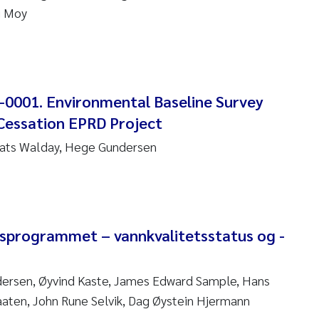
g Moy
re Franqois Jaccard
ard Garth James
erby
0001. Environmental Baseline Survey
 Økelsrud
 Cessation EPRD Project
nar Andre Beylich
 Mats Walday, Hege Gundersen
nafi Seifu Gragne
yslava Hostyeva
sprogrammet – vannkvalitetsstatus og -
Arne Segtnan Skogan
dersen, Øyvind Kaste, James Edward Sample, Hans
Margarida Pinto Costa
aaten, John Rune Selvik, Dag Øystein Hjermann