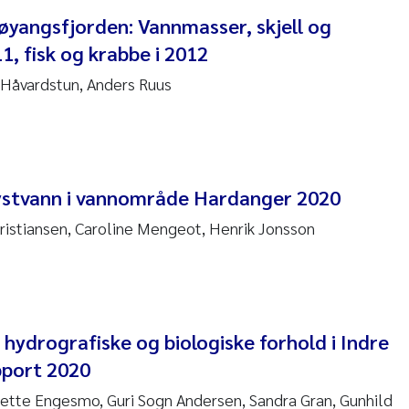
øyangsfjorden: Vannmasser, skjell og
 Nicolai Adam
1, fisk og krabbe i 2012
i Moren
e Håvardstun, Anders Ruus
ne Frigstad
a Brighytte Ocampo
ystvann i vannområde Hardanger 2020
on
ristiansen, Caroline Mengeot, Henrik Jonsson
Bente Skancke
ve McGovern
ng Aarhus Bratsberg
hydrografiske og biologiske forhold i Indre
pport 2020
en de Wit
ette Engesmo, Guri Sogn Andersen, Sandra Gran, Gunhild