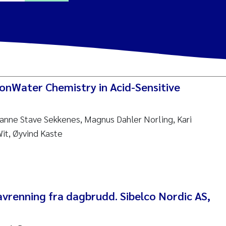
a Alling
Lin
 onWater Chemistry in Acid-Sensitive
tina Øie Kvile
ianne Stave Sekkenes, Magnus Dahler Norling, Kari
i Balkoni
it, Øyvind Kaste
anne Stave Sekkenes
les Patrick Lavin
Nullstill
avrenning fra dagbrudd. Sibelco Nordic AS,
n Aasland