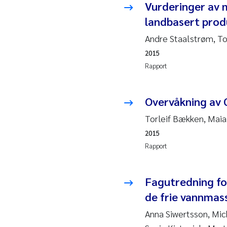
Esp
Vurderinger av m
landbasert prod
Anas
Andre Staalstrøm, To
Roa
2015
Rapport
Mer
Overvåkning av
Cami
Torleif Bækken, Maia 
Len
2015
Rapport
Med
Fagutredning fo
Pre
de frie vannmass
Thor
Anna Siwertsson, Mic