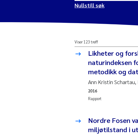
Nullstill søk
2026
Vanj
Viser 123 treff
2025
Yan 
Likheter og forsk
2024
Kris
naturindeksen f
metodikk og da
2023
Aret
Ann Kristin Schartau
2016
2022
Mari
Rapport
2021
Char
Nullstill
Nordre Fosen va
2020
Eiri
miljøtilstand i