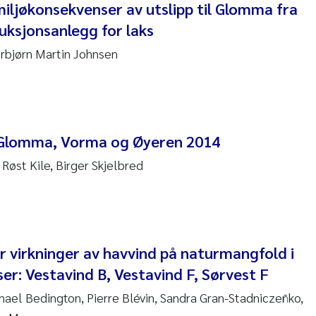
en Lund
iljøkonsekvenser av utslipp til Glomma fra
uksjonsanlegg for laks
tasia Georgantzopoulou
rbjørn Martin Johnsen
r Brænden
ete Schøyen
 Glomma, Vorma og Øyeren 2014
lla With Fagerli
Røst Kile, Birger Skjelbred
a Haugland Moen
yan Esam Ghareeb
r virkninger av havvind på naturmangfold i
m Chand
er: Vestavind B, Vestavind F, Sørvest F
jørn Larssen
hael Bedington, Pierre Blévin, Sandra Gran-Stadniczeñko,