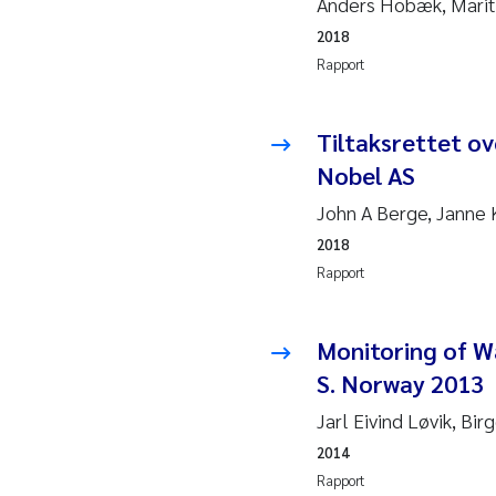
Anders Hobæk, Marit 
2018
Hans
Rapport
Mar
Tiltaksrettet ov
Hele
Nobel AS
John A Berge, Janne 
Paul
Ram
2018
Rapport
Liv 
Monitoring of Wa
Mae
S. Norway 2013
Erli
Jarl Eivind Løvik, Bir
2014
Hele
Rapport