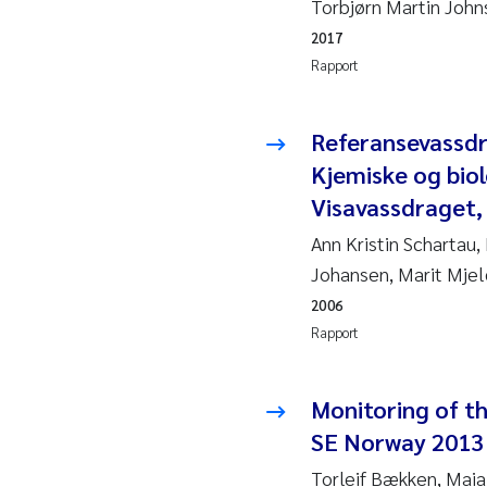
Torbjørn Martin John
2019
Andy
2017
2018
Juli
Rapport
2017
Aase
Referansevassdra
Kjemiske og biol
2016
Elle
Visavassdraget,
2015
Ste
Ann Kristin Schartau
Johansen, Marit Mje
2014
Paul
2006
Rapport
2013
Sind
2012
Øyvi
Monitoring of t
SE Norway 2013
2011
Chri
Torleif Bækken, Maia