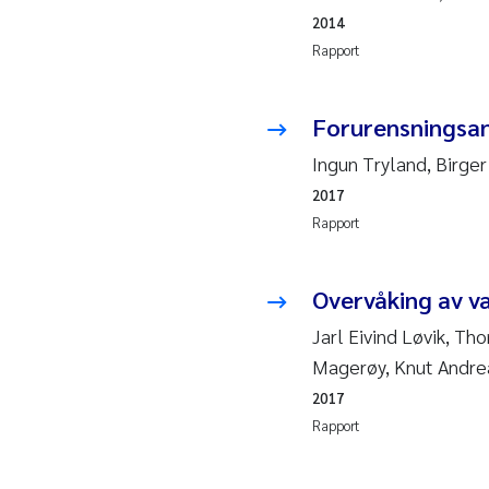
2010
Rolf
2014
Rapport
2009
Mar
Forurensningsa
2008
Sand
Ingun Tryland, Birge
2007
Ane
2017
Rapport
2006
Maxi
Overvåking av v
2005
Emm
Jarl Eivind Løvik, T
Kath
Magerøy, Knut Andre
2017
Line
Rapport
Pawe