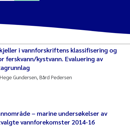
a Alling
Lin
jeller i vannforskriftens klassifisering og
tina Øie Kvile
or ferskvann/kystvann. Evaluering av
tagrunnlag
i Balkoni
, Hege Gundersen, Bård Pedersen
anne Stave Sekkenes
les Patrick Lavin
Nullstill
nnområde – marine undersøkelser av
n Aasland
 utvalgte vannforekomster 2014-16