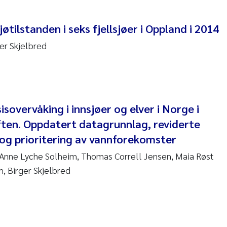
re Franqois Jaccard
øtilstanden i seks fjellsjøer i Oppland i 2014
ard Garth James
ger Skjelbred
erby
 Økelsrud
nar Andre Beylich
isovervåking i innsjøer og elver i Norge i
iften. Oppdatert datagrunnlag, reviderte
nafi Seifu Gragne
 og prioritering av vannforekomster
yslava Hostyeva
, Anne Lyche Solheim, Thomas Correll Jensen, Maia Røst
m, Birger Skjelbred
Arne Segtnan Skogan
Margarida Pinto Costa