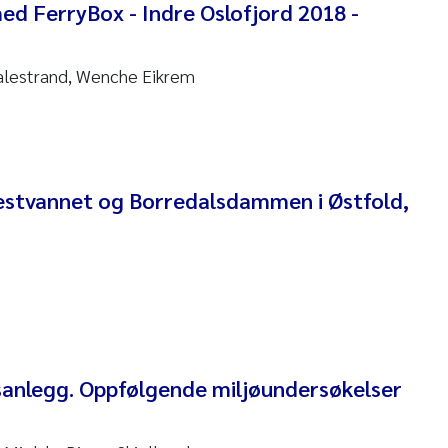
ed FerryBox - Indre Oslofjord 2018 -
 Carlos Farias Pardo
Valestrand, Wenche Eikrem
ra Consolaro
de Sundnes
ew Luke King
estvannet og Borredalsdammen i Østfold,
Allan
 van Bavel
ianne Mosberg
inka Fürst
sanlegg. Oppfølgende miljøundersøkelser
line Enge