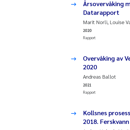
Årsovervåking m
Juan
Datarapport
Marit Norli, Louise 
Chia
2020
Fro
Rapport
Andr
Overvåking av V
2020
Ian 
Andreas Ballot
Bert
2021
Rapport
Mar
Kath
Kollsnes proses
2018. Ferskvann
Caro