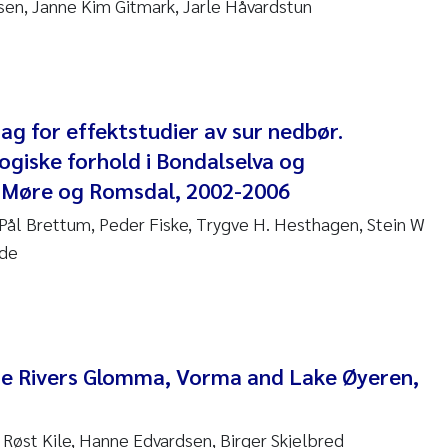
sen, Janne Kim Gitmark, Jarle Håvardstun
 Stock
a Szulecka
 Jeanette Kvanneid
g for effektstudier av sur nedbør.
ogiske forhold i Bondalselva og
n Johannesen
 Møre og Romsdal, 2002-2006
en Wilhelm Knudsen
, Pål Brettum, Peder Fiske, Trygve H. Hesthagen, Stein W
lde
 Ragnar Berg
re Langaas
nd Kaste
he Rivers Glomma, Vorma and Lake Øyeren,
stian Vogelsang
 Røst Kile, Hanne Edvardsen, Birger Skjelbred