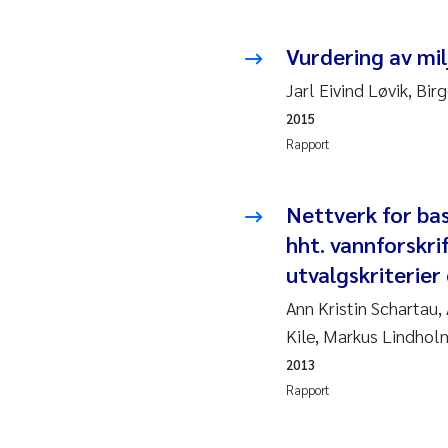
Pier
Vurdering av milj
Rich
Jarl Eivind Løvik, Bir
Bell
2015
Rapport
Asle
Bjør
Nettverk for bas
hht. vannforskr
Ashe
utvalgskriterier
Vlad
Ann Kristin Schartau
Kile, Markus Lindhol
Odd 
2013
Rapport
Ana 