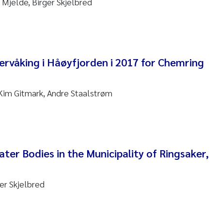
Mjelde, Birger Skjelbred
 Nicolai Adam
i Moren
ervåking i Håøyfjorden i 2017 for Chemring
ne Frigstad
Kim Gitmark, Andre Staalstrøm
a Brighytte Ocampo
on
Bente Skancke
ter Bodies in the Municipality of Ringsaker,
ve McGovern
ng Aarhus Bratsberg
ger Skjelbred
en de Wit