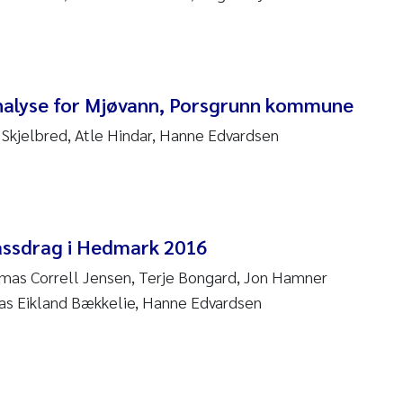
 David Vogt
ta Moyano
nalyse for Mjøvann, Porsgrunn kommune
ra Stadniczenko Gran
r Skjelbred, Atle Hindar, Hanne Edvardsen
tte Engesmo
milian Nawrath
assdrag i Hedmark 2016
y Falk Nøklebye
homas Correll Jensen, Terje Bongard, Jon Hamner
rine Ivsett Johnsen
as Eikland Bækkelie, Hanne Edvardsen
 Johanne Barkved
l Krzeminski