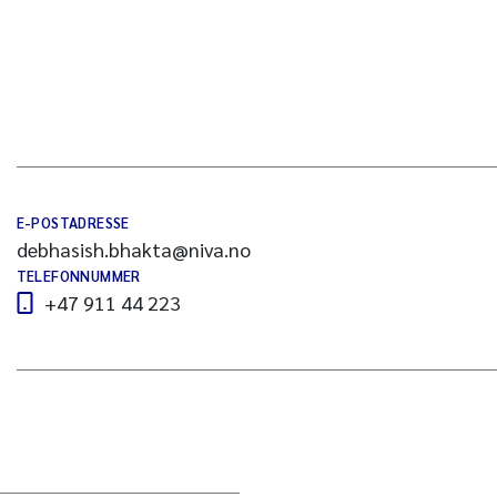
E-POSTADRESSE
debhasish.bhakta@niva.no
TELEFONNUMMER
+47 911 44 223