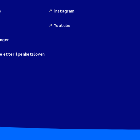
s
Instagram
Youtube
inger
se etter åpenhetsloven