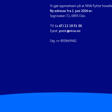
Vi gjør oppmerksom på at NIVA flytter hovedko
Ny adresse fra 1. juni 2026 er:
Sognsveien 72, 0855 Oslo.
Tlf:
(+47) 22 18 51 00
Epost:
post@niva.no
Org. nr: 855869942