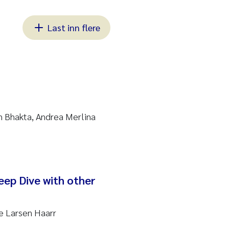
Last inn flere
h Bhakta, Andrea Merlina
eep Dive with other
e Larsen Haarr