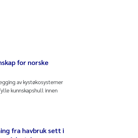
nskap for norske
legging av kystøkosystemer
 fylle kunnskapshull innen
ing fra havbruk sett i