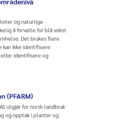
 områdenivå
teter og naturlige
elig å forvalte for blå vekst
mhelse. Det brukes flere
 kan ikke identifisere
eller identifisere og
ion (PFARM)
S utgjør for norsk landbruk
ng og opptak i planter og