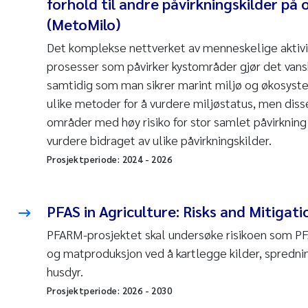
forhold til andre påvirkningskilder på
(MetoMilo)
Det komplekse nettverket av menneskelige aktivi
prosesser som påvirker kystområder gjør det vansk
samtidig som man sikrer marint miljø og økosyste
ulike metoder for å vurdere miljøstatus, men disse
områder med høy risiko for stor samlet påvirkning 
vurdere bidraget av ulike påvirkningskilder.
Prosjektperiode:
2024
-
2026
PFAS in Agriculture: Risks and Mitigat
PFARM-prosjektet skal undersøke risikoen som PFA
og matproduksjon ved å kartlegge kilder, spredni
husdyr.
Prosjektperiode:
2026
-
2030