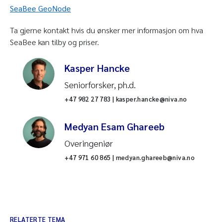
SeaBee GeoNode
DJI MATRICE 350 RTK
Ta gjerne kontakt hvis du ønsker mer informasjon om hva
DJI M600
SeaBee kan tilby og priser.
Hexadrone Tundra 2
Kasper Hancke
MavicMini (flere)
Seniorforsker, ph.d.
For en fullstendig oversikt, se
+47 982 27 783 | kasper.hancke@niva.no
seabee.no/equipment/
Medyan Esam Ghareeb
DJI Zenmuse P1 45MP RGB sensor
Overingeniør
Vanlig RGB/bildesensor. Klassisk fargebilde
+47 971 60 865 | medyan.ghareeb@niva.no
med høy oppløsning.
MicaSense Altum 5band multispektral sensor
MSI sensor som fanger opp infrarøde og
ultrafiolette bølgelengder, i tillegg til vanlig
RELATERTE TEMA