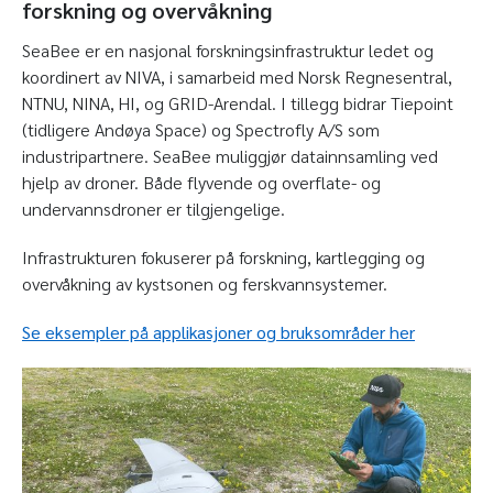
forskning og overvåkning
SeaBee er en nasjonal forskningsinfrastruktur ledet og
koordinert av NIVA, i samarbeid med Norsk Regnesentral,
NTNU, NINA, HI, og GRID-Arendal. I tillegg bidrar Tiepoint
(tidligere Andøya Space) og Spectrofly A/S som
industripartnere. SeaBee muliggjør datainnsamling ved
hjelp av droner. Både flyvende og overflate- og
undervannsdroner er tilgjengelige.
Infrastrukturen fokuserer på forskning, kartlegging og
overvåkning av kystsonen og ferskvannsystemer.
Se eksempler på applikasjoner og bruksområder her