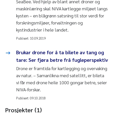
SeaBee. Ved hjelp av blant annet droner og
kartlegge bunnforhold, vegetasjon eller f.eks.
maskinlæring skal NIVA kartlegge miljøet langs
undervannsinstallasjoner.
kysten – en blågrønn satsning til stor verdi for
To fjernstyrte overflatebåter (USV) Maritime
forskningsmiljøer, forvaltningen og
Robotics Otter
kystindustrier i hele landet.
Kan utstyres med en rekke sensorer og annet
Publisert:
10.09.2019
utstyr for miljøundersøkelser og overvåkning.
Kan opereres fjernstyrt eller automatisk med
Brukar drone for å ta bilete av tang og
forhåndsprogrammert kjørerute.
tare: Ser fjøra betre frå fugleperspektiv
Drone er framtida for kartlegging og overvaking
av natur. – Samanlikna med satellitt, er bileta
vi får med drone heile 1000 gongar betre, seier
NIVA-forskar.
Publisert:
09.10.2018
GeoNode
Prosjekter (1)