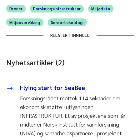
lys.
Droner
Forskningsinfrastruktur
Miljødata
Specim AFX10 sensor
Hyperspektral sensor. Benytter det
Miljøovervåking
Sensorteknologi
elektromagnetiske feltet til å gjenkjenne
RELATERT INNHOLD
bølgelengder fra spesifikke objekter. Som et
optisk fingeravtrykk.
LiDAR, light detection and ranging. Brukes til å
Nyhetsartikler (2)
produsere digitale 3D-modeller av et område
med vegetasjon både i sjøen og på land, eller
en kystlinje.
​Flying start for SeaBee
Se utstyrsliste for en fullstendig liste:
Forskningsrådet mottok 114 søknader om
seabee.no/equipment/
økonomisk støtte i utlysningen
INFRASTRUKTUR. Et av prosjektene som får
To undervannsdroner (ROV) Blueye og FIFISH
midler er Norsk institutt for vannforskning
Enkle undervannsdroner for inspeksjon og
(NIVA) og samarbeidspartnere i prosjektet
visuelle undersøkelser. Kan brukes til å