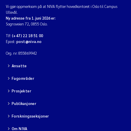
Vi gjør oppmerksom på at NIVA flytter hovedkontoret i Oslo til Campus
Ullevål.
Ny adresse fra 1. juni 2026 er:
Sognsveien 72, 0855 Oslo.
Tlf:
(+47) 22 18 51 00
Epost:
post@niva.no
Org. nr: 855869942
Ansatte
Fagområder
Prosjekter
Publikasjoner
Forskningsseksjoner
Om NIVA