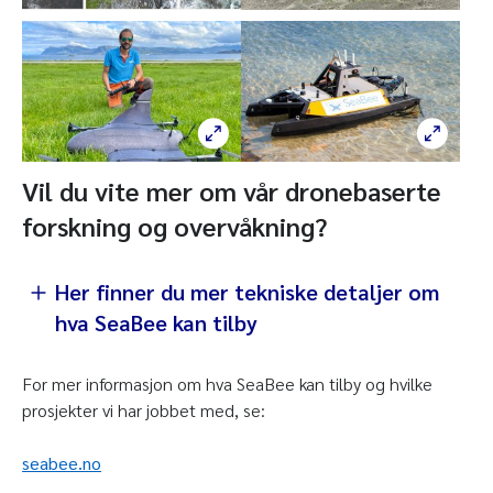
Vil du vite mer om vår dronebaserte
forskning og overvåkning?
Her finner du mer tekniske detaljer om
hva SeaBee kan tilby
For mer informasjon om hva SeaBee kan tilby og hvilke
DeltaQuad Pro EVOs (2 stk)
prosjekter vi har jobbet med, se:
seabee.no
DJI MATRICE 300 RTK