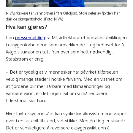
NIVAs forskere tar vannprøver i Ytre Oslofjord. Store deler av fjorden har
dårlige oksygenforhold. (Foto: NIVA)
Hva kan gjøres?
I en
pressemelding
fra Miljødirektoratet omtales utviklingen
i oksygenforholdene som urovekkende – og behovet for å
følge situasjonen tett framover som helt nødvendig.
Staalstrøm er enig:
– Det er tydelig at vi mennesker har påvirket tilførselen
veldig mange steder i norske farvann. Med en visshet om
at fjordene blir mer sårbare med klimaendringer og
varmere vann, er det ingen tvil om vi må redusere
tilførslene, sier han.
Hvor lavt oksygennivået kan synke før økosystemene vipper
over i en ustabil tilstand, vet vi ikke. Men én ting er sikkert:
Det er vanskeligere å reversere oksygensvikt enn å