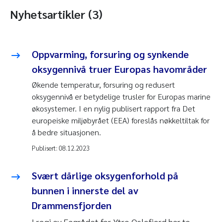
Nyhetsartikler (3)
Oppvarming, forsuring og synkende
oksygennivå truer Europas havområder
Økende temperatur, forsuring og redusert
oksygennivå er betydelige trusler for Europas marine
økosystemer. I en nylig publisert rapport fra Det
europeiske miljøbyrået (EEA) foreslås nøkkeltiltak for
å bedre situasjonen.
Publisert:
08.12.2023
Svært dårlige oksygenforhold på
bunnen i innerste del av
Drammensfjorden
I regi av Fagrådet for Ytre Oslofjord har to