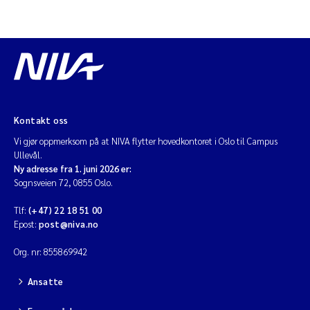
Kontakt oss
Vi gjør oppmerksom på at NIVA flytter hovedkontoret i Oslo til Campus
Ullevål.
Ny adresse fra 1. juni 2026 er:
Sognsveien 72, 0855 Oslo.
Tlf:
(+47) 22 18 51 00
Epost:
post@niva.no
Org. nr: 855869942
Ansatte