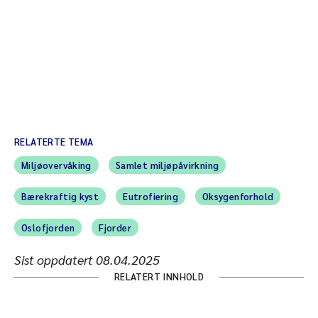
RELATERTE TEMA
Miljøovervåking
Samlet miljøpåvirkning
Bærekraftig kyst
Eutrofiering
Oksygenforhold
Oslofjorden
Fjorder
Sist oppdatert
08.04.2025
RELATERT INNHOLD