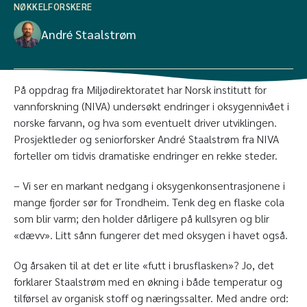
NØKKELFORSKERE
André Staalstrøm
På oppdrag fra Miljødirektoratet har Norsk institutt for
vannforskning (NIVA) undersøkt endringer i oksygennivået i
norske farvann, og hva som eventuelt driver utviklingen.
Prosjektleder og seniorforsker André Staalstrøm fra NIVA
forteller om tidvis dramatiske endringer en rekke steder.
– Vi ser en markant nedgang i oksygenkonsentrasjonene i
mange fjorder sør for Trondheim. Tenk deg en flaske cola
som blir varm; den holder dårligere på kullsyren og blir
«dævv». Litt sånn fungerer det med oksygen i havet også.
Og årsaken til at det er lite «futt i brusflasken»? Jo, det
forklarer Staalstrøm med en økning i både temperatur og
tilførsel av organisk stoff og næringssalter. Med andre ord: