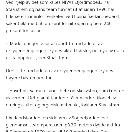
Ved hjelp av det som kalles NIVAs «fjordmodell» har
Staalstrøm og hans team funnet ut at siden 1990 har
tilførselen innenfor terskelen ved Losna (se kart nederst i
saken) økt med 50 prosent for nitrogen og hele 240
prosent for fosfor.
– Modelleringen viser at rundt to tredjedeler av
oksygennedgangen skyldes økte tilførsler, og mye av dette
er fra oppdrett, sier Staalstrøm.
Den siste tredjedelen av oksygennedgangen skyldes
høyere havtemperatur.
– Havet blir varmere langs hele norskekysten, som i resten
av verden. Det gjør at fjordene tåler mindre tilførsel av
næringssalter og organisk materiale, forklarer Staalstrøm.
I Aurlandsfjorden, en sidearm av Sognefjorden, har
gjennomsnittstemperaturen på 30 meters dybde økt fra
8,9 grader på 1970-tallet til 10,3 grader i dag. Det