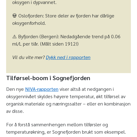
oksygen i dypvannet.
💀 Oslofjorden: Store deler av fjorden har dårlige
oksygenforhold.
⚠️ Byfjorden (Bergen): Nedadgående trend på 0.06
ml/L per tiår. (Målt siden 1912!)
Vil du vite mer?
Dykk ned i rapporten
Tilførsel-boom i Sognefjorden
Den nye
NIVA-rapporten
viser altså at nedgangen i
oksygennivået skyldes høyere temperatur, økt tilførsel av
organisk materiale og næringssalter – eller en kombinasjon
av disse.
For å forstå sammenhengen mellom tilførsler og
temperaturøkning, er Sognefjorden brukt som eksempel.