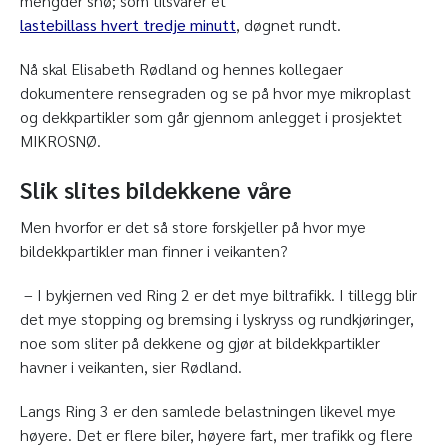
mengder snø; som tilsvarer et
lastebillass hvert tredje minutt
, døgnet rundt.
Nå skal Elisabeth Rødland og hennes kollegaer
dokumentere rensegraden og se på hvor mye mikroplast
og dekkpartikler som går gjennom anlegget i prosjektet
MIKROSNØ.
Slik slites bildekkene våre
Men hvorfor er det så store forskjeller på hvor mye
bildekkpartikler man finner i veikanten?
– I bykjernen ved Ring 2 er det mye biltrafikk. I tillegg blir
det mye stopping og bremsing i lyskryss og rundkjøringer,
noe som sliter på dekkene og gjør at bildekkpartikler
havner i veikanten, sier Rødland.
Langs Ring 3 er den samlede belastningen likevel mye
høyere. Det er flere biler, høyere fart, mer trafikk og flere