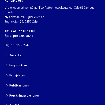
Kontakt oss
Vi gjør oppmerksom på at NIVA flytter hovedkontoret i Oslo til Campus
Ullevål.
Ny adresse fra 1. juni 2026 er:
Sognsveien 72, 0855 Oslo.
Tlf:
(+47) 22 18 51 00
Epost:
post@niva.no
Org. nr: 855869942
Ansatte
Fagområder
Prosjekter
Publikasjoner
Forskningsseksjoner