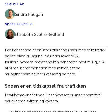
SKREVET AV
Sindre Haugan
NØKKELFORSKERE
Elisabeth Støhle Rødland
Forurenset snø er en stor utfordring i byer med tett trafikk
og lite plass til lagring. Nå undersøker NIVA-
forskere hvordan brøytesnø kan håndteres best mulig, slik
at vi reduserer mengden med mikroplast og
miljøgifter som havner i vassdrag og fjord.
Snøen er en tidskapsel fra trafikken
I trafikkmaskineriet ved Sinsenkrysset er snøen som falt i
går allerede skitten og koksgrå.
– Du kan se på snøen som en tidskapsel av bymiljøet.