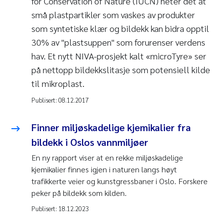
for Conservation of Nature (IUCN) heter det at
små plastpartikler som vaskes av produkter
som syntetiske klær og bildekk kan bidra opptil
30% av "plastsuppen" som forurenser verdens
hav. Et nytt NIVA-prosjekt kalt «microTyre» ser
på nettopp bildekkslitasje som potensiell kilde
til mikroplast.
Publisert:
08.12.2017
Finner miljøskadelige kjemikalier fra
bildekk i Oslos vannmiljøer
En ny rapport viser at en rekke miljøskadelige
kjemikalier finnes igjen i naturen langs høyt
trafikkerte veier og kunstgressbaner i Oslo. Forskere
peker på bildekk som kilden.
Publisert:
18.12.2023